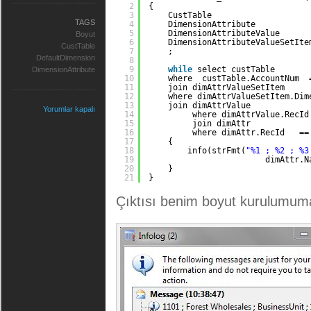
2
{
3
CustTable                    
TAGS
4
DimensionAttribute           
5
DimensionAttributeValue      
Boyut
6
DimensionAttributeValueSetIte
CustTable
7
;
DefaultDimension
8
9
while
select custTable
DimensionAttribute
10
where  custTable.AccountNum  
11
join dimAttrValueSetItem
12
where dimAttrValueSetItem.Dim
13
join dimAttrValue
Yorumlar kapalı
14
where dimAttrValue.RecId
15
join dimAttr
16
where dimAttr.RecId   ==
17
{
18
info(strFmt(
"%1 ; %2 ; %3
19
dimAttr.N
20
}
21
}
Çıktısı benim boyut kurulumuma