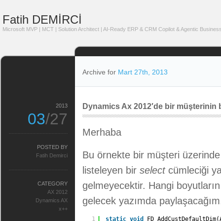
Fatih DEMİRCİ
Microsoft MVP | MCT | Solution Architect | AI-Ready ERP & CRM Copilot & Agentic Business
Archive for
Mart 27th, 2013
Dynamics Ax 2012′de bir müşterinin b
2013
03
/27
Merhaba
POSTED BY
Bu örnekte bir müşteri üzerinde
Fatih Demirci
listeleyen bir
select
cümleciği y
gelmeyecektir. Hangi boyutların
CATEGORY
AX 2012
gelecek yazımda paylaşacağım
Dynamics AX
x++
1
static
void
FD_AddCustDefaultDim(