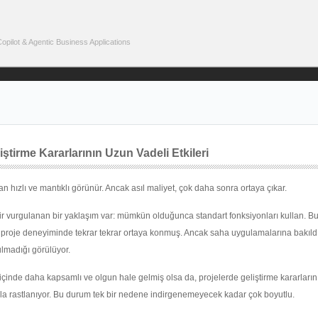
pilot & Agentic Business Applications
ştirme Kararlarının Uzun Vadeli Etkileri
hızlı ve mantıklı görünür. Ancak asıl maliyet, çok daha sonra ortaya çıkar.
r vurgulanan bir yaklaşım var: mümkün olduğunca standart fonksiyonları kullan. Bu
e proje deneyiminde tekrar tekrar ortaya konmuş. Ancak saha uygulamalarına bakıld
ulmadığı görülüyor.
çinde daha kapsamlı ve olgun hale gelmiş olsa da, projelerde geliştirme kararları
lıkla rastlanıyor. Bu durum tek bir nedene indirgenemeyecek kadar çok boyutlu.