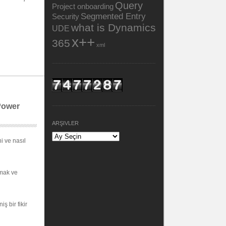
Query
Project onboarding
Segmented Entry
Security
what is Dynamics
UDE
x++
365
xml
Power
ARŞIVLER
i ve nasıl
umak ve
ş bir fikir