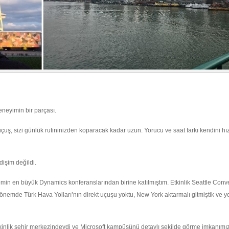
eneyimin bir parçası.
uçuş, sizi günlük rutininizden koparacak kadar uzun. Yorucu ve saat farkı kendini hız
dişim değildi.
emin en büyük Dynamics konferanslarından birine katılmıştım. Etkinlik Seattle Conv
önemde Türk Hava Yolları’nın direkt uçuşu yoktu, New York aktarmalı gitmiştik ve y
Etkinlik şehir merkezindeydi ve Microsoft kampüsünü detaylı şekilde görme imkanımı