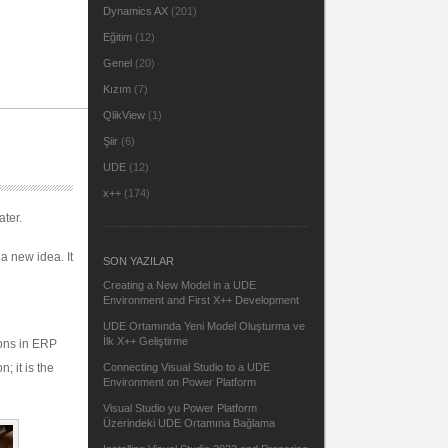
Dynamics AX
(201)
Eğitim
(12)
Genel
(20)
Kızım
(7)
QlikView
(1)
Şiir
(6)
UDE
(12)
x++
(174)
ter.
a new idea. It
SON YAZILAR
Creating a New Model in a UDE
Environment and First X++ Development
UDE Ortamında Yeni Model Oluşturma ve
İlk X++ Geliştirme
ons in ERP
; it is the
Connecting Visual Studio to a UDE
Environment on Power Platform
Visual Studio yu Power Platform
Üzerindeki UDE Ortamına Bağlama