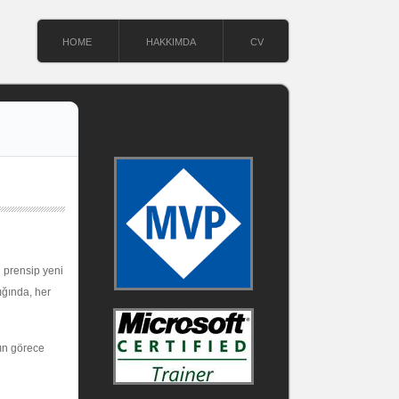
HOME
HAKKIMDA
CV
 prensip yeni
ığında, her
nın görece