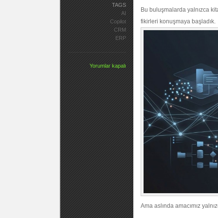
TAGS
Bu buluşmalarda yalnızca kitapl
AI
fikirleri konuşmaya başladık.
Copilot
CRM
ERP
Yorumlar kapalı
Ama aslında amacımız yalnızc