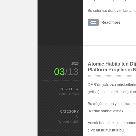
Bu sefer ise deneyim tamamen
Read more
Atomic Habits’ten Di
2026
03
/13
Platform Projelerini 
DMR’de yalnızca müşterilerimiz
POSTED BY
geliştiğini de sürekli sorgula
Fatih Demirci
Bu düşünceden yola çıkarak eki
üzerine sohbet etmek.
CATEGORY
AI
Dynamics 365
Ancak kısa süre içinde bunu
çıktı: bir
kültür kulübü
.