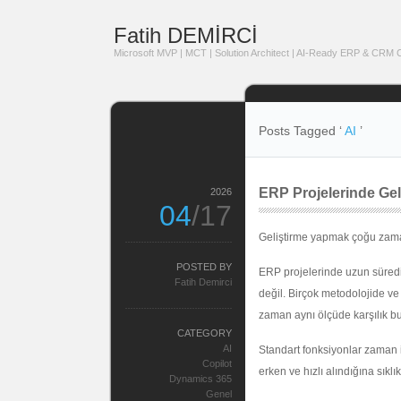
Fatih DEMİRCİ
Microsoft MVP | MCT | Solution Architect | AI-Ready ERP & CRM Co
Posts Tagged ‘
AI
’
ERP Projelerinde Geli
2026
04
/17
Geliştirme yapmak çoğu zaman 
POSTED BY
ERP projelerinde uzun süredi
Fatih Demirci
değil. Birçok metodolojide v
zaman aynı ölçüde karşılık b
CATEGORY
AI
Standart fonksiyonlar zaman i
Copilot
erken ve hızlı alındığına sık
Dynamics 365
Genel