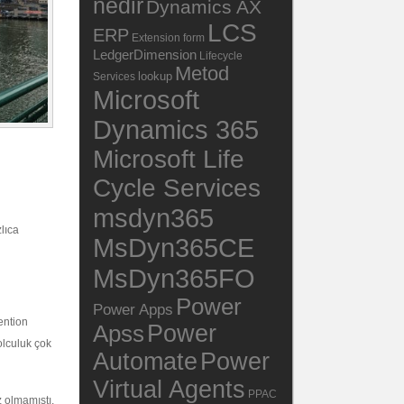
nedir
Dynamics AX
LCS
ERP
Extension
form
LedgerDimension
Lifecycle
Metod
lookup
Services
Microsoft
Dynamics 365
Microsoft Life
Cycle Services
msdyn365
lıca
MsDyn365CE
MsDyn365FO
Power
Power Apps
ention
Power
Apss
olculuk çok
Automate
Power
Virtual Agents
PPAC
z olmamıştı.