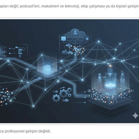
arı değil; podcast’leri, makaleleri ve teknoloji, ekip çalışması ya da kişisel gelişimle
a profesyonel gelişim değildi.