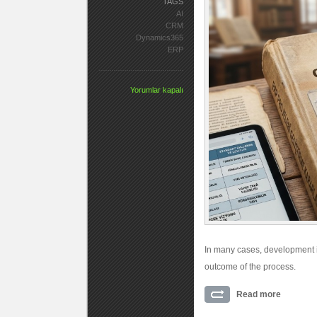
TAGS
AI
CRM
Dynamics365
ERP
Yorumlar kapalı
In many cases, development is
outcome of the process.
Read more