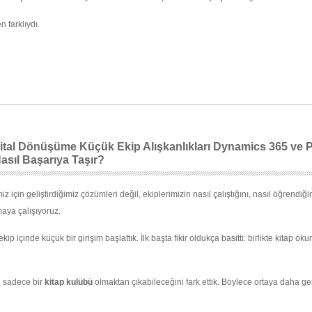
 farklıydı.
jital Dönüşüme Küçük Ekip Alışkanlıkları Dynamics 365 ve 
Nasıl Başarıya Taşır?
 için geliştirdiğimiz çözümleri değil, ekiplerimizin nasıl çalıştığını, nasıl öğrendiğin
maya çalışıyoruz.
p içinde küçük bir girişim başlattık. İlk başta fikir oldukça basitti: birlikte kitap ok
n sadece bir
kitap kulübü
olmaktan çıkabileceğini fark ettik. Böylece ortaya daha geni