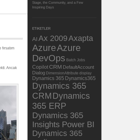
Stage, the Community, and a Few
Inspiring Days
ETIKETLER
Ax 2009
Axapta
AI
Azure
Azure
 fırsatım
DevOps
Batch Jobs
CRM
Copilot
DefaultAccount
kti. Ancak
Dialog
DimensionAttribute
display
Dynamics 365
Dynamics365
Dynamics 365
Dynamics
CRM
365 ERP
Dynamics 365
Insights Power BI
Dynamics 365