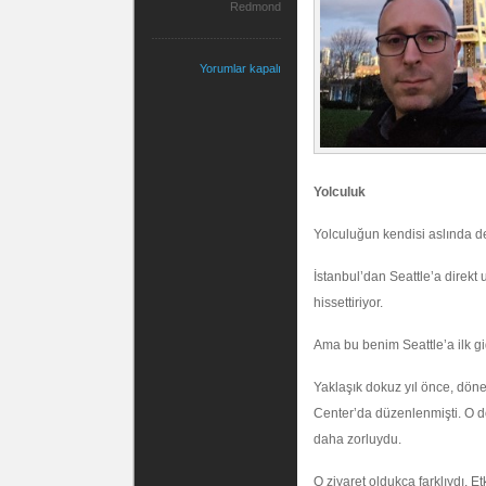
Redmond
Yorumlar kapalı
Yolculuk
Yolculuğun kendisi aslında d
İstanbul’dan Seattle’a direkt 
hissettiriyor.
Ama bu benim Seattle’a ilk gi
Yaklaşık dokuz yıl önce, dön
Center’da düzenlenmişti. O d
daha zorluydu.
O ziyaret oldukça farklıydı. 