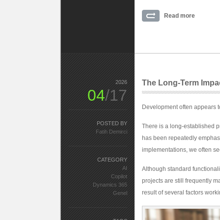
Read more
The Long-Term Impac
2026
04
/17
Development often appears to
POSTED BY
There is a long‑established pr
Fatih Demirci
has been repeatedly emphasi
implementations, we often see
CATEGORY
AI
Although standard functiona
Copilot
projects are still frequently m
Dynamics 365
result of several factors work
Genel