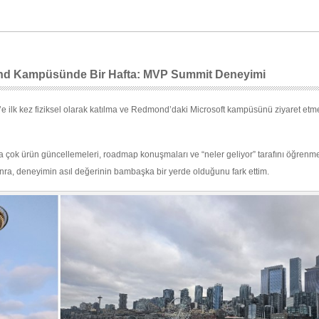
nd Kampüsünde Bir Hafta: MVP Summit Deneyimi
e ilk kez fiziksel olarak katılma ve Redmond’daki Microsoft kampüsünü ziyaret etme
çok ürün güncellemeleri, roadmap konuşmaları ve “neler geliyor” tarafını öğrenme
onra, deneyimin asıl değerinin bambaşka bir yerde olduğunu fark ettim.