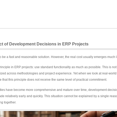
t of Development Decisions in ERP Projects
 be a fast and reasonable solution. However, the real cost usually emerges much la
inciple in ERP projects: use standard functionality as much as possible. This is not 
zed across methodologies and project experience. Yet when we look at real-world
 that this principle does not receive the same level of practical commitment.
lities have become more comprehensive and mature over time, development decisi
ade relatively early and quickly. This situation cannot be explained by a single reason
ing together.