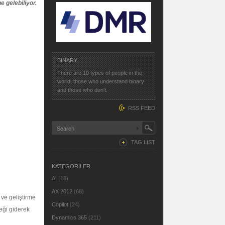
e gelebiliyor.
BINARY
There are 10 types of people in the
world, those who understand binary
and those who don't.
RSS FEED
TAG LIST
KATEGORİLER
AI
(18)
AX 2012
(68)
 ve geliştirme
Copilot
(24)
neği giderek
Dynamics 365
(211)