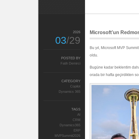
Microsoft’un Redmo
2026
03
/29
Bu yıl, Microsoft MVP Summit’
oldu.
POSTED BY
Fatih Demirci
Bugüne kadar beklentim daha 
orada bir hafta geçirdikten s
CATEGORY
Copilot
Dynamics 365
TAGS
AI
CRM
Dynamics365
ERP
MVPSummit2026