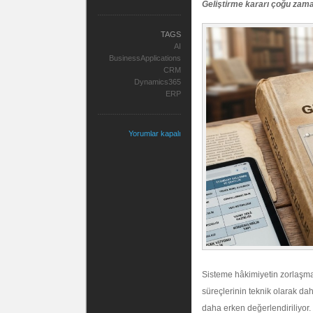
Geliştirme kararı çoğu zaman 
TAGS
AI
BusinessApplications
CRM
Dynamics365
ERP
Yorumlar kapalı
Sisteme hâkimiyetin zorlaşması
süreçlerinin teknik olarak dah
daha erken değerlendiriliyor