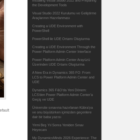
Installing Visual Studio 2022 and Preparing
the Development Tools
Visual Studio 2022 Kurulumu ve Geliştirme
Araçlarının Hazırlanması
Creating a UDE Environment with
PowerShell
PowerShell ile UDE Ortamı Oluşturma
Creating a UDE Environment Through the
Power Platform Admin Center Interface
Power Platform Admin Center Arayüzü
Üzerinden UDE Ortamı Oluşturma
A New Era in Dynamics 365 FO: From
LCS to Power Platform Admin Center and
UDE
Dynamics 365 F&O’da Yeni Dönem:
LCS’den Power Platform Admin Center’a
Geçiş ve UDE
Üniversite sınavına hazırlanan Kübra’ya
efault
ve onu büyütürken içimizden geçenlere
dair bir baba yazısı
Yirmi Beş Yıl Sonra Yeniden Sınav
Heyecanı
My DynamicsMinds 2026 Experience: The