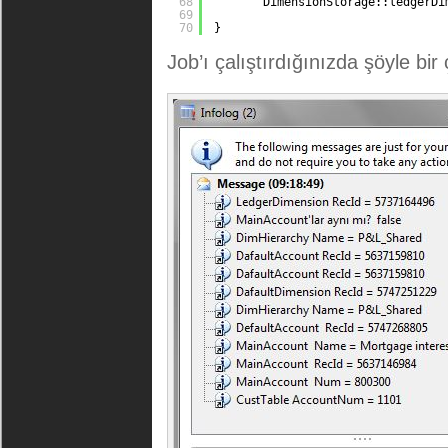
68
DimensionStorage::ledgerDi
69
70
}
Job’ı çalıştırdığınızda şöyle bir 