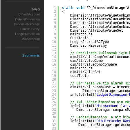
1
static
void
FD_DimensionStorage(A
TAGS
2
{
DafaultAccount
3
DimensionAttributeValueCombin
4
DimensionAttributeValueCombin
DafaultDimension
5
DimensionAttributeValueCombin
DimensionStorage
6
DimensionAttributeValueCombin
DimHierarchy
7
DimensionAttributeValueSet   
LedgerDimension
8
MainAccount                  
9
CustTable                    
MainAccount
10
LedgerJournalACType          
11
DimensionHierarchy           
12
;
13
// Örneklerde kullanmak için 
2 comments
14
dimAttrValueCombDefaultAccoun
15
dimAttrValueComb             
16
dimAttrValueCombCompare      
17
mainAccount                  
18
dimAttrValueSet              
19
custTable                    
20
21
// Bir hesap ve tip alarak si
22
dimAttrValueCombCust = Dimens
23
DimensionStorage::accou
24
info(strfmt(
"LedgerDimension 
25
26
// İki LedgerDimension'nın Ma
27
info(strfmt(
"MainAccount'lar 
28
DimensionStorage::compareM
29
30
// LedgerDimension' a ait hiy
31
info(strfmt(
"DimHierarchy Nam
32
DimensionStorage::getAcco
33