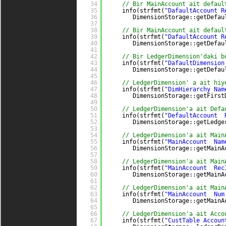
34
// Bir MainAccount ait defaul
35
info(strfmt(
"DafaultAccount R
36
DimensionStorage::getDefau
37
38
// Bir MainAccount ait defaul
39
info(strfmt(
"DafaultAccount R
40
DimensionStorage::getDefau
41
42
// Bir LedgerDimension'daki b
43
info(strfmt(
"DafaultDimension
44
DimensionStorage::getDefau
45
46
// LedgerDimension' a ait hiy
47
info(strfmt(
"DimHierarchy Nam
48
DimensionStorage::getFirst
49
50
// LedgerDimension'a ait Defa
51
info(strfmt(
"DefaultAccount  
52
DimensionStorage::getLedge
53
54
// LedgerDimension'a ait Main
55
info(strfmt(
"MainAccount  Nam
56
DimensionStorage::getMainA
57
58
// LedgerDimension'a ait Main
59
info(strfmt(
"MainAccount  Rec
60
DimensionStorage::getMainA
61
62
// LedgerDimension'a ait Main
63
info(strfmt(
"MainAccount  Num
64
DimensionStorage::getMainA
65
66
// LedgerDimension'a ait Acco
67
info(strfmt(
"CustTable Accoun