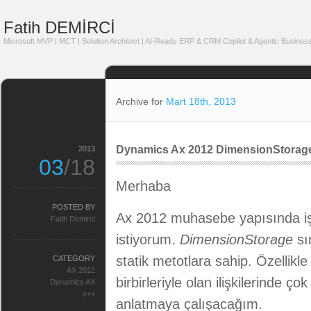
Fatih DEMİRCİ
Microsoft MVP | MCT | Solution Architect | AI-Ready ERP & CRM Copilot & Agentic Business
Archive for
Mart 18th, 2013
Dynamics Ax 2012 DimensionStorage 
2013
03
/18
Merhaba
POSTED BY
Ax 2012 muhasebe yapısında işi
Fatih Demirci
istiyorum.
DimensionStorage
sı
statik metotlara sahip. Özellik
CATEGORY
AX 2012
birbirleriyle olan ilişkilerinde ço
Dynamics AX
x++
anlatmaya çalışacağım.