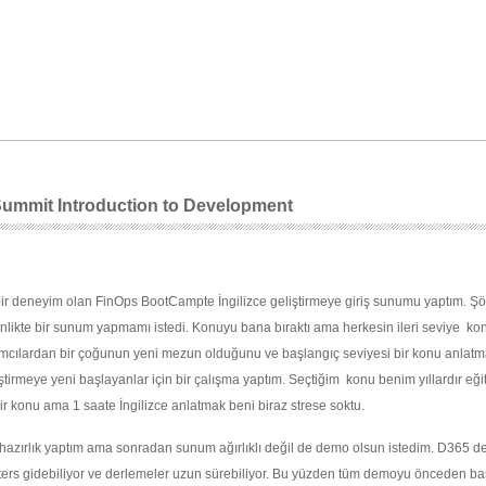
ummit Introduction to Development
bir deneyim olan FinOps BootCampte İngilizce geliştirmeye giriş sunumu yaptım. Şöy
nlikte bir sunum yapmamı istedi. Konuyu bana bıraktı ama herkesin ileri seviye ko
lımcılardan bir çoğunun yeni mezun olduğunu ve başlangıç seviyesi bir konu anlatm
ştirmeye yeni başlayanlar için bir çalışma yaptım. Seçtiğim konu benim yıllardır eği
bir konu ama 1 saate İngilizce anlatmak beni biraz strese soktu.
r hazırlık yaptım ama sonradan sunum ağırlıklı değil de demo olsun istedim. D365 d
y ters gidebiliyor ve derlemeler uzun sürebiliyor. Bu yüzden tüm demoyu önceden ba