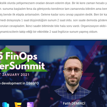
 aksilik olurda yetişemezsem oradan devam ederim diye. Bir iki kere zaman hesabı 
m. sunuma başladım fena da gitmiyordu kendimce tam zamanında bitirdim ama be
ş bende ilk etapta anlamadım. Gelene kadar soru cevap yapalım dedik. Ben bir k
elmedi dolayısıyla 1 saat düşündüğüm sunum 2 saat oldu. son saate demoda göste
oruları cevapladım. İkinci saatin bitiminde bile hala soru vardı. Organizasyon ekibi
namicscilerin takip ettiği bir etkinlikte 2 saat İngilizce sunum yapmış oldum.