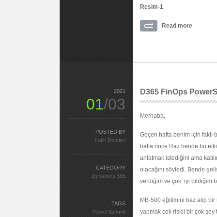
Resim-1
Read more
D365 FinOps PowerS
2021
01
/03
Merhaba,
POSTED BY
Geçen hafta benim için faklı 
Fatih Demirci
hafta önce Raz bende bu etki
anlatmak istediğini ama katı
CATEGORY
olacağını söyledi. Bende geli
Dynamics 365
verdiğim ve çok iyi bildiğim 
MB-500 eğitimini baz alıp bi
TAGS
yapmak çok riskli bir çok şe
PowerSummit