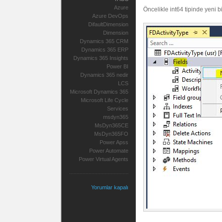
Azure
Öncelikle int64 tipinde yeni b
Azure DevOps
DifaultDimension
Dimension
Dynamics 365 CRM
Dynamics 365 ERP
Dynamics 365 Insights
Power BI
Dynamics 365 nedir
LCS
Microsoft Dynamics 365
Microsoft Life Cycle
Services
msdyn365
MsDyn365CE
MsDyn365FO
Power Apss
Power Automate
Power Virtual Agents
Yorumlar kapalı