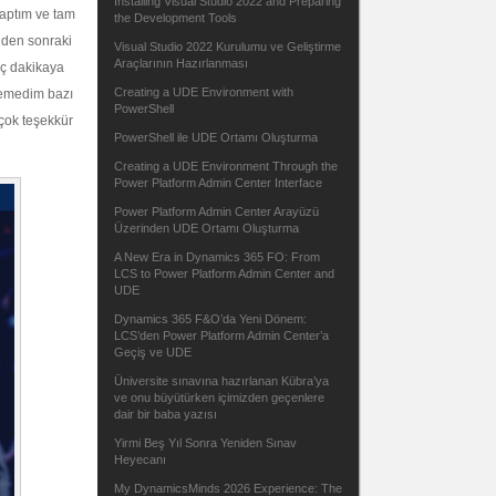
Installing Visual Studio 2022 and Preparing
yaptım ve tam
the Development Tools
nden sonraki
Visual Studio 2022 Kurulumu ve Geliştirme
Araçlarının Hazırlanması
aç dakikaya
Creating a UDE Environment with
remedim bazı
PowerShell
 çok teşekkür
PowerShell ile UDE Ortamı Oluşturma
Creating a UDE Environment Through the
Power Platform Admin Center Interface
Power Platform Admin Center Arayüzü
Üzerinden UDE Ortamı Oluşturma
A New Era in Dynamics 365 FO: From
LCS to Power Platform Admin Center and
UDE
Dynamics 365 F&O’da Yeni Dönem:
LCS’den Power Platform Admin Center’a
Geçiş ve UDE
Üniversite sınavına hazırlanan Kübra’ya
ve onu büyütürken içimizden geçenlere
dair bir baba yazısı
Yirmi Beş Yıl Sonra Yeniden Sınav
Heyecanı
My DynamicsMinds 2026 Experience: The