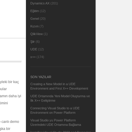
Dynamics AX
(201)
Eğitim
(12)
Genel
(20)
Kızım
(7)
QlikView
(1)
Şiir
(6)
UDE
(12)
x++
(174)
SON YAZILAR
leki bir kaç
Creating a New Model in a UDE
Environment and First X++ Development
nular
amın daha iyi
UDE Ortamında Yeni Model Oluşturma ve
İlk X++ Geliştirme
timini
Connecting Visual Studio to a UDE
Environment on Power Platform
Visual Studio yu Power Platform
e canlı demo
Üzerindeki UDE Ortamına Bağlama
şka bir