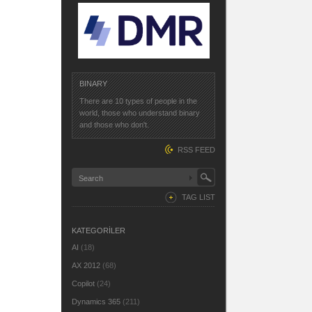
BINARY
There are 10 types of people in the
world, those who understand binary
and those who don't.
RSS FEED
TAG LIST
KATEGORİLER
AI
(18)
AX 2012
(68)
Copilot
(24)
Dynamics 365
(211)