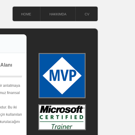
HOME
HAKKIMDA
CV
 Alanı
nir anlatmaya
umuz finansal
dur. Bu iki
in kullanılan
 kurulacağını