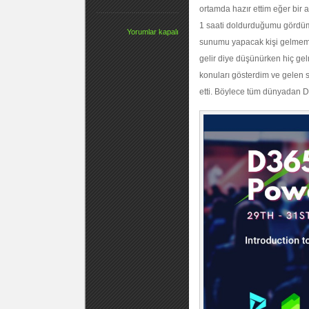
ortamda hazır ettim eğer bir
1 saati doldurduğumu gördü
Yorumlar kapalı
sunumu yapacak kişi gelmemi
gelir diye düşünürken hiç g
konuları gösterdim ve gelen s
etti. Böylece tüm dünyadan Dy