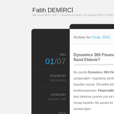
Fatih DEMİRCİ
Microsoft MVP | MCT | Solution Architect | AI-Ready ERP & CRM Co
Archive for
Ocak, 2021
Dynamics 365 Financ
2021
01
/07
Nasıl Eklenir?
Bu yazıda
Dynamics 365 Fin
POSTED BY
çalışacağım. Uygulama içinde i
Fatih Demirci
boyutlar olacak. Öncelikle bi
kombinasyondur.
FinancialD
CATEGORY
tipin birbirine çevrimi çok sık
Dynamics 365
hesap kaydıdır. Bu yazıda bir
anlatacağım.
TAGS