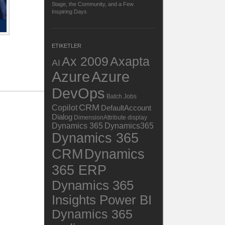
Stage, the Community, and a Few
Inspiring Days
ETIKETLER
Ax 2009
Axapta
AI
Azure
Azure
DevOps
Batch Jobs
CRM
Copilot
DefaultAccount
Dialog
DimensionAttribute
display
Dynamics 365
Dynamics365
Dynamics 365
Dynamics
CRM
365 ERP
Dynamics 365
Insights Power BI
Dynamics 365