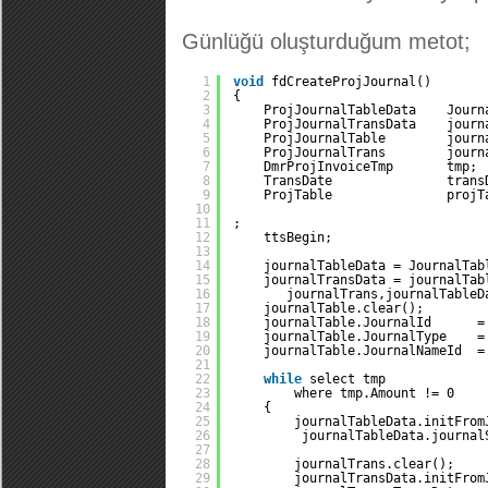
Günlüğü oluşturduğum metot;
1
void
fdCreateProjJournal()
2
{
3
ProjJournalTableData    Journ
4
ProjJournalTransData    journ
5
ProjJournalTable        journ
6
ProjJournalTrans        journ
7
DmrProjInvoiceTmp       tmp; 
8
TransDate               trans
9
ProjTable               projT
10
11
;
12
ttsBegin;
13
14
journalTableData = JournalTab
15
journalTransData = journalTab
16
journalTrans,journalTableD
17
journalTable.clear();
18
journalTable.JournalId      =
19
journalTable.JournalType    =
20
journalTable.JournalNameId  =
21
22
while
select tmp
23
where tmp.Amount != 0
24
{
25
journalTableData.initFrom
26
journalTableData.journal
27
28
journalTrans.clear();
29
journalTransData.initFrom