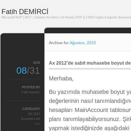
Fatih DEMİRCİ
Microsoft MVP | MCT | Solution Architect | AI-Ready ERP & CRM Copilot & Agentic Business
Archive for
Ağustos, 2015
Ax 2012′de sabit muhasebe boyut değe
2015
08
/31
Merhaba,
POSTED BY
Bu yazımda muhasebe boyut yap
Fatih Demirci
değerlerinin nasıl tanımlandı
hesapları MainAccount tablosund
CATEGORY
AX 2012
planı tanımlayabiliyorsunuz. Şir
Dynamics AX
x++
yapmak istediğinizde aşağıdaki r