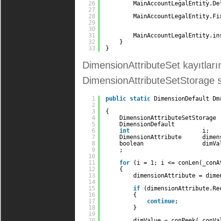
26
MainAccountLegalEntity.De
27
28
MainAccountLegalEntity.Fi
29
30
31
MainAccountLegalEntity.in
32
}
33
}
DimensionAttributeSet kayıtları
DimensionAttributeSetStorage s
1
public
static
DimensionDefault Dm
2
3
{
4
DimensionAttributeSetStorage 
5
DimensionDefault             
6
int
i;
7
DimensionAttribute      dimen
8
boolean                 dimVa
9
;
10
11
for
(i = 1; i <= conLen(_conA
12
{
13
dimensionAttribute = dime
14
15
if
(dimensionAttribute.Re
16
{
17
continue
;
18
}
19
20
dimValue = conPeek(_conVa