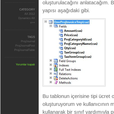
oluşturulacağını anlatacağım. 
yapısı aşağıdaki gibi.
CATEGORY
AX 2012
Dynamics AX
x++
TAGS
ProjJournal
ProjJournalPost
ProjJournalTable
Yorumlar kapalı
Bu tablonun içerisine tipi ücret 
oluşturuyorum ve kullanıcının m
kullanarak bir sınıf yardımıyla