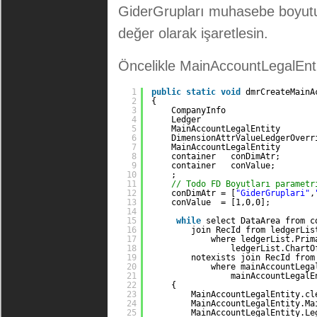
GiderGrupları muhasebe boyutu
değer olarak işaretlesin.
Öncelikle MainAccountLegalEnti
1
public
static
void
dmrCreateMainA
2
{
3
CompanyInfo                  
4
Ledger                       
5
MainAccountLegalEntity       
6
DimensionAttrValueLedgerOverr
7
MainAccountLegalEntity       
8
container   conDimAtr;
9
container   conValue;
10
;
11
// Todo FD Boyutları parametr
12
conDimAtr = [
"GiderGruplari"
,
13
conValue  = [1,0,0];
14
15
while
select DataArea from c
16
join RecId from ledgerLis
17
where ledgerList.Prim
18
ledgerList.ChartO
19
notexists join RecId from
20
where mainAccountLega
21
mainAccountLegalE
22
{
23
MainAccountLegalEntity.cl
24
MainAccountLegalEntity.Ma
25
MainAccountLegalEntity.Le