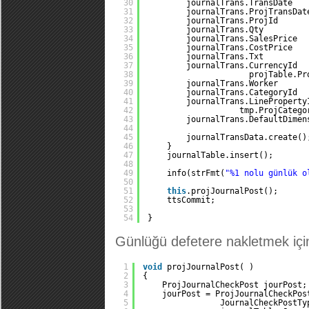
30
journalTrans.TransDate   
31
journalTrans.ProjTransDat
32
journalTrans.ProjId      
33
journalTrans.Qty         
34
journalTrans.SalesPrice  
35
journalTrans.CostPrice   
36
journalTrans.Txt         
37
journalTrans.CurrencyId  
38
projTable.Pr
39
journalTrans.Worker      
40
journalTrans.CategoryId  
41
journalTrans.LineProperty
42
tmp.ProjCatego
43
journalTrans.DefaultDimen
44
45
journalTransData.create()
46
}
47
journalTable.insert();
48
49
info(strFmt(
"%1 nolu günlük o
50
51
this
.projJournalPost();
52
ttsCommit;
53
54
}
Günlüğü defetere nakletmek içi
1
void
projJournalPost( )
2
{
3
ProjJournalCheckPost jourPost;
4
jourPost = ProjJournalCheckPos
5
JournalCheckPostTy