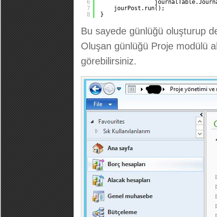
6
journalTable.Journ
7
jourPost.run();
8
}
Bu sayede günlüğü oluşturup def
Oluşan günlüğü Proje modülü al
görebilirsiniz.