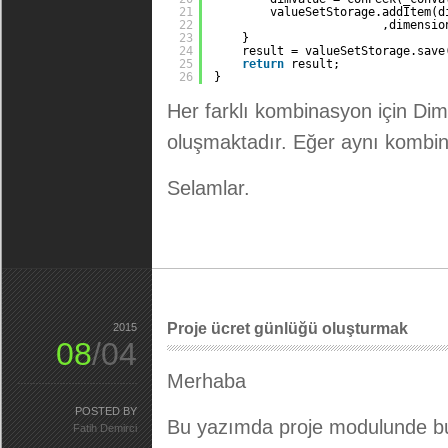
21
valueSetStorage.addItem(d
22
,dimensio
23
}
24
result = valueSetStorage.save
25
return
result;
26
}
Her farklı kombinasyon için Dim
oluşmaktadır. Eğer aynı kombin
Selamlar.
Proje ücret günlüğü oluşturmak
2015
08
/04
Merhaba
POSTED BY
Bu yazımda proje modulunde bu
Fatih Demirci