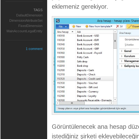
eklemeniz gerekiyor.
TAGS
DafaultDimension
DimensionAttributeSet
FixedDimension
MainAccountLegalEntity
1 comment
Görüntülenecek ana hesap düzeyi
istediğiniz şirketi ekleyebileceği