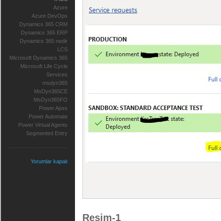
Azure
Azure DevOps
Dynamics 365 CRM
Dynamics 365 ERP
Dynamics 365 nedir
LCS
Microsoft Dynamics 365
Microsoft Life Cycle
Services
msdyn365
MsDyn365CE
MsDyn365FO
Power Apss
Power Automate
Power Virtual Agents
Segmented Entry
Yorumlar kapalı
Resim-1