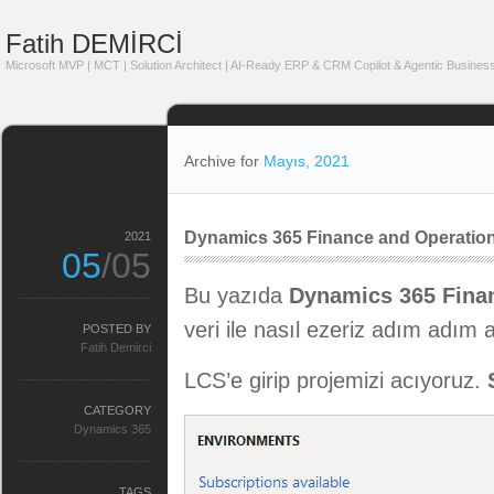
Fatih DEMİRCİ
Microsoft MVP | MCT | Solution Architect | AI-Ready ERP & CRM Copilot & Agentic Business
Archive for
Mayıs, 2021
Dynamics 365 Finance and Operations T
2021
05
/05
Bu yazıda
Dynamics 365 Fina
veri ile nasıl ezeriz adım adım
POSTED BY
Fatih Demirci
LCS’e girip projemizi acıyoruz.
CATEGORY
Dynamics 365
TAGS