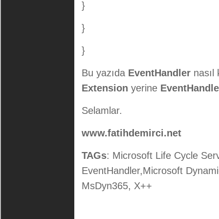
}
}
}
Bu yazıda
EventHandler
nasıl
Extension
yerine
EventHandle
Selamlar.
www.fatihdemirci.net
TAGs
: Microsoft Life Cycle Se
EventHandler,Microsoft Dyna
MsDyn365, X++