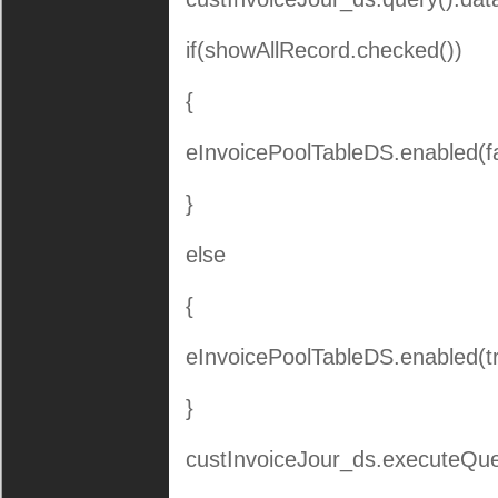
if(showAllRecord.checked())
{
eInvoicePoolTableDS.enabled(fa
}
else
{
eInvoicePoolTableDS.enabled(tr
}
custInvoiceJour_ds.executeQue