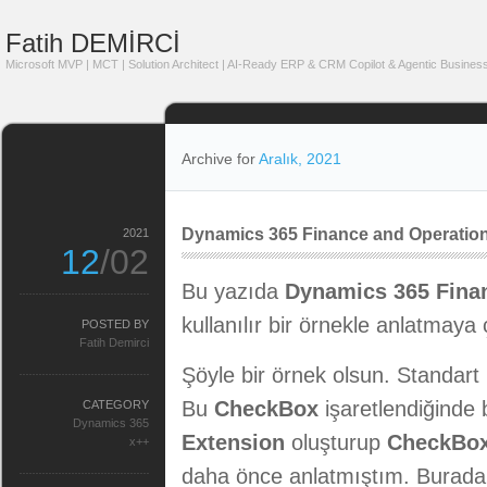
Fatih DEMİRCİ
Microsoft MVP | MCT | Solution Architect | AI-Ready ERP & CRM Copilot & Agentic Business
Archive for
Aralık, 2021
Dynamics 365 Finance and Operatio
2021
12
/02
Bu yazıda
Dynamics 365 Finan
kullanılır bir örnekle anlatmaya
POSTED BY
Fatih Demirci
Şöyle bir örnek olsun. Standart 
Bu
CheckBox
işaretlendiğinde b
CATEGORY
Dynamics 365
Extension
oluşturup
CheckBo
x++
daha önce anlatmıştım. Burada