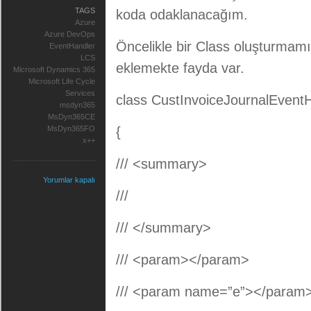
TAGS
koda odaklanacağım.
Azure
Azure DevOps
Öncelikle bir Class oluşturmam
EventHandler
LCS
eklemekte fayda var.
Microsoft Dynamics 365
Microsoft Life Cycle
Services
class CustInvoiceJournalEvent
msdyn365
MsDyn365CE
MsDyn365FO
{
x++
/// <summary>
Yorumlar kapalı
///
/// </summary>
/// <param></param>
/// <param name=”e”></param