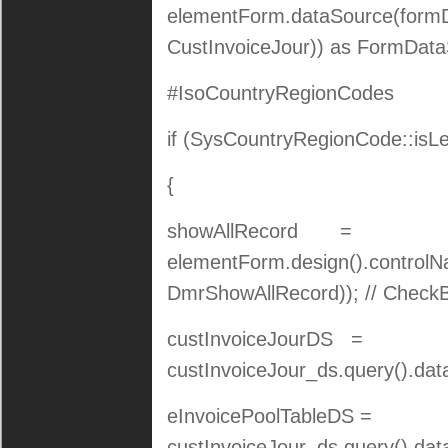
elementForm.dataSource(formD
CustInvoiceJour)) as FormData
#IsoCountryRegionCodes
if (SysCountryRegionCode::isLe
{
showAllRecord =
elementForm.design().controlN
DmrShowAllRecord)); // CheckBo
custInvoiceJourDS =
custInvoiceJour_ds.query().dat
eInvoicePoolTableDS =
custInvoiceJour_ds.query().da