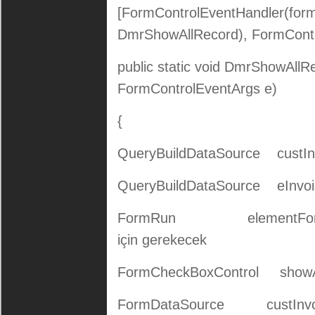
[FormControlEventHandler(form
DmrShowAllRecord), FormContr
public static void DmrShowAll
FormControlEventArgs e)
{
QueryBuildDataSource custIn
QueryBuildDataSource eInvoi
FormRun elementForm = 
için gerekecek
FormCheckBoxControl show
FormDataSource custInvoi