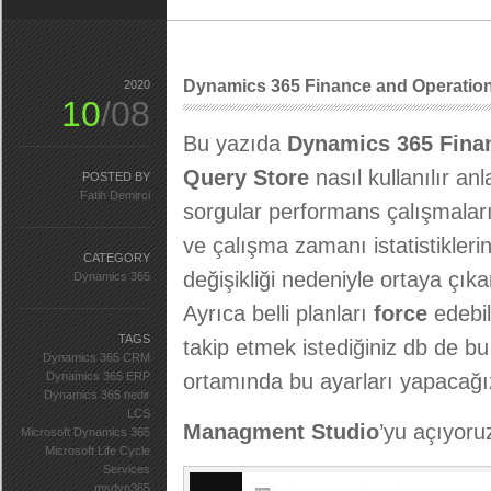
Dynamics 365 Finance and Operation
2020
10
/08
Bu yazıda
Dynamics 365 Fina
Query Store
nasıl kullanılır a
POSTED BY
Fatih Demirci
sorgular performans çalışmaları
ve çalışma zamanı istatistikler
CATEGORY
değişikliği nedeniyle ortaya çıkan
Dynamics 365
Ayrıca belli planları
force
edebil
TAGS
takip etmek istediğiniz db de bu 
Dynamics 365 CRM
Dynamics 365 ERP
ortamında bu ayarları yapacağı
Dynamics 365 nedir
LCS
Managment Studio
’yu açıyoru
Microsoft Dynamics 365
Microsoft Life Cycle
Services
msdyn365