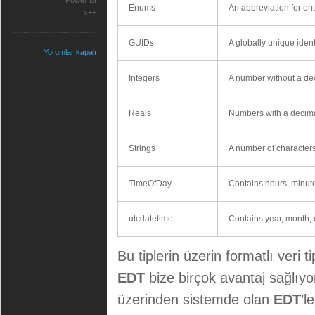
Power BI
Enums
An abbreviation for enu
x++
GUIDs
A globally unique identi
Yorumlar kapalı
Integers
A number without a dec
Reals
Numbers with a decimal
Strings
A number of characters.
TimeOfDay
Contains hours, minute
utcdatetime
Contains year, month, 
Bu tiplerin üzerin formatlı veri t
EDT
bize birçok avantaj sağlıyo
üzerinden sistemde olan
EDT
’l