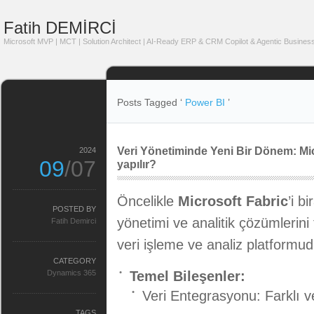
Fatih DEMİRCİ
Microsoft MVP | MCT | Solution Architect | AI-Ready ERP & CRM Copilot & Agentic Business
Posts Tagged ‘
Power BI
’
Veri Yönetiminde Yeni Bir Dönem: Mi
2024
09
/07
yapılır?
Öncelikle
Microsoft Fabric
’i b
POSTED BY
yönetimi ve analitik çözümlerini 
Fatih Demirci
veri işleme ve analiz platformud
CATEGORY
Dynamics 365
Temel Bileşenler:
Veri Entegrasyonu: Farklı ver
TAGS