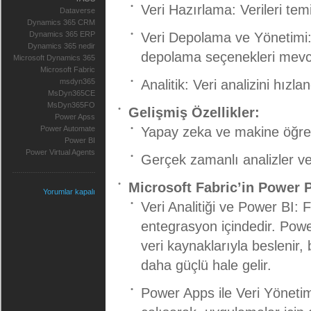
Veri Hazırlama: Verileri te
Dataverse
Dynamics 365 CRM
Dynamics 365 ERP
Veri Depolama ve Yönetimi:
Dynamics 365 nedir
depolama seçenekleri mevc
Microsoft Dynamics 365
Microsoft Fabric
msdyn365
Analitik: Veri analizini hızl
MsDyn365CE
MsDyn365FO
Gelişmiş Özellikler:
Power Apss
Power Automate
Yapay zeka ve makine öğren
Power BI
Power Virtual Agents
Gerçek zamanlı analizler v
Microsoft Fabric’in Power 
Yorumlar kapalı
Veri Analitiği ve Power BI: Fa
entegrasyon içindedir. Powe
veri kaynaklarıyla beslenir,
daha güçlü hale gelir.
Power Apps ile Veri Yönetim