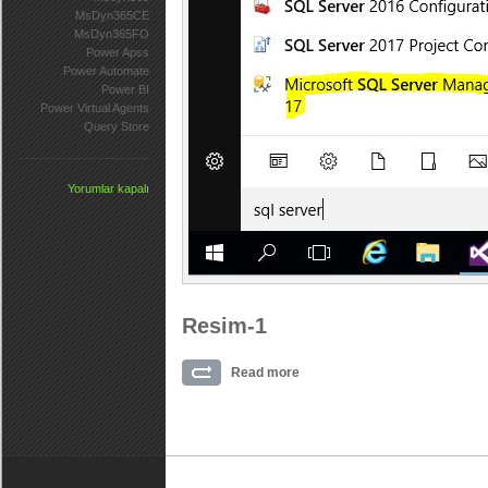
MsDyn365CE
MsDyn365FO
Power Apss
Power Automate
Power BI
Power Virtual Agents
Query Store
Yorumlar kapalı
Resim-1
Read more