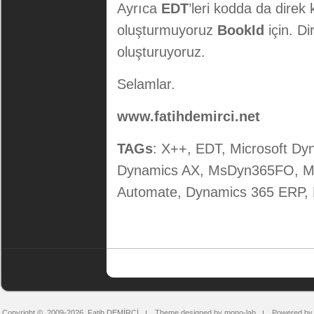
Ayrıca
EDT
’leri kodda da direk 
oluşturmuyoruz
BookId
için. D
oluşturuyoruz.
Selamlar.
www.fatihdemirci.net
TAGs
: X++, EDT, Microsoft Dy
Dynamics AX, MsDyn365FO, M
Automate, Dynamics 365 ERP,
Copyright © 2009-2026
Fatih DEMİRCİ
Theme designed by mono-lab
Powered by