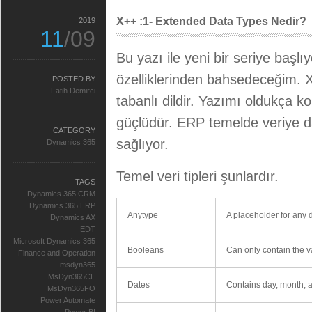
X++ :1- Extended Data Types Nedir?
2019
11
/09
Bu yazı ile yeni bir seriye başl
özelliklerinden bahsedeceğim. X
POSTED BY
Fatih Demirci
tabanlı dildir. Yazımı oldukça ko
güçlüdür. ERP temelde veriye d
CATEGORY
sağlıyor.
Dynamics 365
Temel veri tipleri şunlardır.
TAGS
Dynamics 365 CRM
Dynamics 365 ERP
Anytype
A placeholder for any d
Dynamics AX
EDT
Microsoft Dynamics 365
Booleans
Can only contain the v
Finance and Operation
msdyn365
MsDyn365CE
Dates
Contains day, month, a
MsDyn365FO
Power Automate