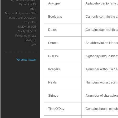
Anytype
A placeholder for any d
Dynamics AX
EDT
Microsoft Dynamics 365
Booleans
Can only contain the v
Finance and Operation
msdyn365
MsDyn365CE
Dates
Contains day, month, a
MsDyn365FO
Power Automate
Power BI
Enums
An abbreviation for enu
x++
GUIDs
A globally unique identi
Yorumlar kapalı
Integers
A number without a dec
Reals
Numbers with a decimal
Strings
A number of characters.
TimeOfDay
Contains hours, minute