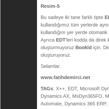
Resim-5
Bu sadeye iki tane farklı tipte
E
kullandığımız tüm yerlerde aynı 
kullandığım yer yerde otomatik
Ayrıca
EDT
’leri kodda da direk 
oluşturmuyoruz
BookId
için. D
oluşturuyoruz.
Selamlar.
www.fatihdemirci.net
TAGs
: X++, EDT, Microsoft Dy
Dynamics AX, MsDyn365FO, M
Automate, Dynamics 365 ERP,