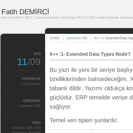
Fatih DEMİRCİ
Microsoft MVP | MCT | Solution Architect | AI-Ready ERP & CRM Copilot & Agentic Business
HOME
Dynamics 365
X++ :1- Extended Data Ty
X++ :1- Extended Data Types Nedir?
2019
11
/09
Bu yazı ile yeni bir seriye başl
özelliklerinden bahsedeceğim. X
POSTED BY
Fatih Demirci
tabanlı dildir. Yazımı oldukça ko
güçlüdür. ERP temelde veriye d
CATEGORY
sağlıyor.
Dynamics 365
Temel veri tipleri şunlardır.
TAGS
Dynamics 365 CRM
Dynamics 365 ERP