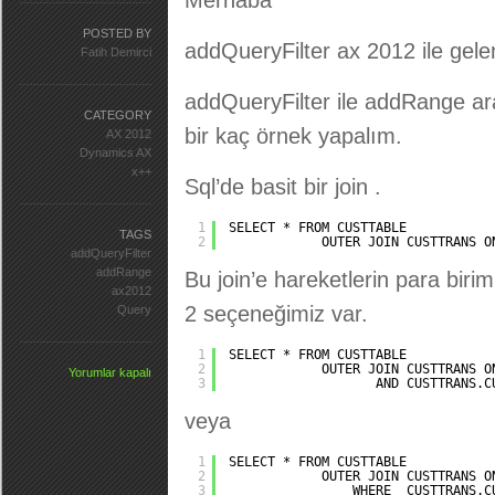
Merhaba
POSTED BY
addQueryFilter ax 2012 ile gelen 
Fatih Demirci
addQueryFilter ile addRange ara
CATEGORY
bir kaç örnek yapalım.
AX 2012
Dynamics AX
x++
Sql’de basit bir join .
1
SELECT * FROM CUSTTABLE
TAGS
2
OUTER JOIN CUSTTRANS O
addQueryFilter
addRange
Bu join’e hareketlerin para biri
ax2012
2 seçeneğimiz var.
Query
1
SELECT * FROM CUSTTABLE
2
OUTER JOIN CUSTTRANS O
Yorumlar kapalı
3
AND CUSTTRANS.C
veya
1
SELECT * FROM CUSTTABLE
2
OUTER JOIN CUSTTRANS O
3
WHERE  CUSTTRANS.C