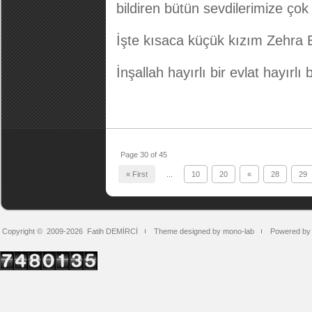
bildiren bütün sevdilerimize çok
İşte kısaca küçük kızım Zehra B
İnşallah hayırlı bir evlat hayırlı 
Page 30 of 45
« First
...
10
20
«
28
29
Copyright © 2009-2026
Fatih DEMİRCİ
Theme designed by mono-lab
Powered by