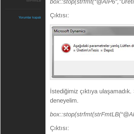
box::stop(strfmt(“@AIP6″,”Üret
strFmrtLB
Çıktısı:
Yorumlar kapalı
İstediğimiz çıktıya ulaşamadık
deneyelim.
box::stop(strfmt(strFmtLB(“@AI
Çıktısı: