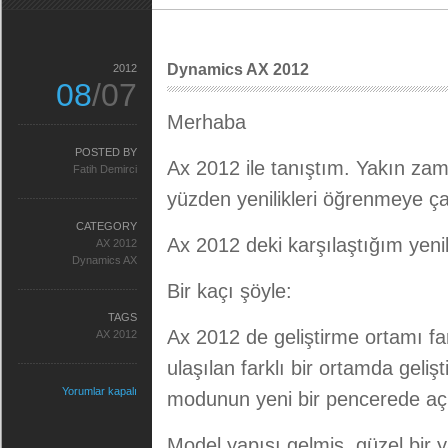
Dynamics AX 2012
2012
08
/07
Merhaba
POSTED BY
Ax 2012 ile tanıştım. Yakın za
Fatih Demirci
yüzden yenilikleri öğrenmeye ça
CATEGORY
Ax 2012 deki karşılaştığım yenil
AX 2012
Dynamics AX
Bir kaçı şöyle:
TAGS
Ax 2012 de geliştirme ortamı fa
AX 2012
ulaşılan farklı bir ortamda geli
Yorumlar kapalı
modunun yeni bir pencerede açılm
Model yapısı gelmiş güzel bir ya