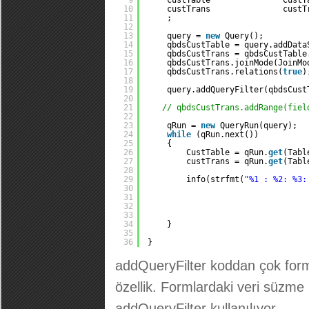
9
custTable               CustT
10
custTrans               custT
11
;
12
13
query = 
new
Query();
14
qbdsCustTable = query.addData
15
qbdsCustTrans = qbdsCustTable
16
qbdsCustTrans.joinMode(JoinMo
17
qbdsCustTrans.relations(
true
)
18
19
query.addQueryFilter(qbdsCust
20
21
// qbdsCustTrans.addRange(fiel
22
23
qRun = 
new
QueryRun(query);
24
while
(qRun.next())
25
{
26
CustTable = qRun.
get
(Tabl
27
custTrans = qRun.
get
(Tabl
28
29
info(strfmt(
"%1 : %2: %3:
30
31
32
33
34
}
35
36
}
addQueryFilter koddan çok forma
özellik. Formlardaki veri süzme 
addQueryFilter kullanılıyor.