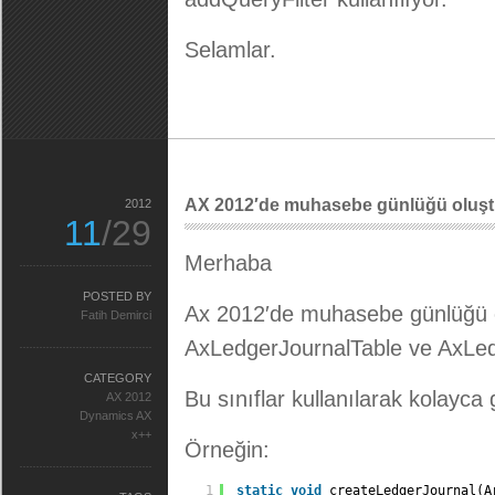
Selamlar.
AX 2012′de muhasebe günlüğü oluş
2012
11
/29
Merhaba
POSTED BY
Ax 2012′de muhasebe günlüğü olu
Fatih Demirci
AxLedgerJournalTable ve AxLed
CATEGORY
Bu sınıflar kullanılarak kolayca g
AX 2012
Dynamics AX
x++
Örneğin:
1
static
void
createLedgerJournal(A