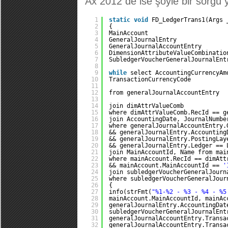
Ax 2012 de ise şöyle bir sorgu
1
static
void
FD_LedgerTrans1(Args 
2
{
3
MainAccount                      
4
GeneralJournalEntry              
5
GeneralJournalAccountEntry       
6
DimensionAttributeValueCombinatio
7
SubledgerVoucherGeneralJournalEnt
8
9
while
select AccountingCurrencyAm
10
TransactionCurrencyCode
11
12
from generalJournalAccountEntry
13
14
join dimAttrValueComb
15
where dimAttrValueComb.RecId == g
16
join AccountingDate, JournalNumbe
17
where generalJournalAccountEntry.
18
&& generalJournalEntry.Accounting
19
&& generalJournalEntry.PostingLay
20
&& generalJournalEntry.Ledger == 
21
join MainAccountId, Name from mai
22
where mainAccount.RecId == dimAtt
23
&& mainAccount.MainAccountId == 
'
24
join subledgerVoucherGeneralJourn
25
where subledgerVoucherGeneralJour
26
{
27
info(strFmt(
"%1-%2 - %3 - %4 - %5
28
mainAccount.MainAccountId, mainAc
29
generalJournalEntry.AccountingDat
30
subledgerVoucherGeneralJournalEnt
31
generalJournalAccountEntry.Transa
32
generalJournalAccountEntry.Transa