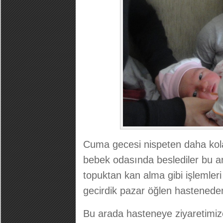
Cuma gecesi nispeten daha kola
bebek odasında beslediler bu ara
topuktan kan alma gibi işlemler
gecirdik pazar öğlen hasteneden
Bu arada hasteneye ziyaretimize 