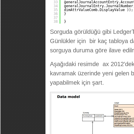
33
generalJournalAccountEntry.Accoun
34
generalJournalEntry.JournalNumber
35
dimAttrValueComb.DisplayValue ));
36
}
37
38
}
Sorguda görüldüğü gibi Ledger
Günlükler için bir kaç tabloya 
sorguya duruma göre ilave edil
Aşağıdaki resimde ax 2012′deki
kavramak üzerinde yeni gelen b
yapabilmek için şart.