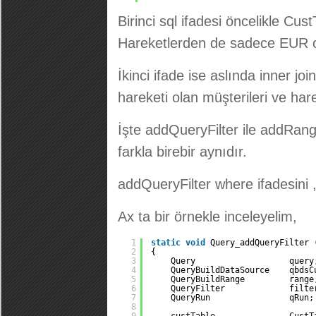
Birinci sql ifadesi öncelikle Cus
Hareketlerden de sadece EUR ola
İkinci ifade ise aslında inner jo
hareketi olan müşterileri ve harek
İşte addQueryFilter ile addRange
farkla birebir aynıdır.
addQueryFilter where ifadesini ,
Ax ta bir örnekle inceleyelim,
1
static
void
Query_addQueryFilter 
2
{
3
Query                   query
4
QueryBuildDataSource    qbdsC
5
QueryBuildRange         range
6
QueryFilter             filte
7
QueryRun                qRun;
8