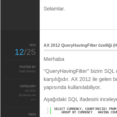
Selamlar.
AX 2012 QueryHavingFilter özelliği (
2012
12
/25
Merhaba
POSTED BY
“QueryHavingFilter” bizim SQL d
Fatih Demirci
karşılığıdır. AX 2012 ile gelen 
yapısında kullanılabiliyor.
CATEGORY
AX 2012
Dynamics AX
Aşağıdaki SQL ifadesini inceley
x++
1
SELECT CURRENCY, COUNT(RECID) FROM
2
GROUP BY CURRENCY   HAVING COU
TAGS