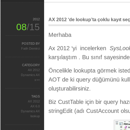
AX 2012 ‘de lookup’ta çoklu kayıt seçi
2012
08
/15
Merhaba
POSTED BY
Ax 2012 ‘yi incelerken
SysLook
Fatih Demirci
karşılaştım . Bu sınıf sayesinde
CATEGORY
Öncelikle lookupta görmek istediğ
AX 2012
Dynamics AX
AOT de ki query düğümünü kulla
x++
oluşturabilirsiniz.
TAGS
Biz CustTable için bir query ha
AX 2012
AX 6.0
stringEdit (adı CustAccount olsu
Dynamics AX
lookup