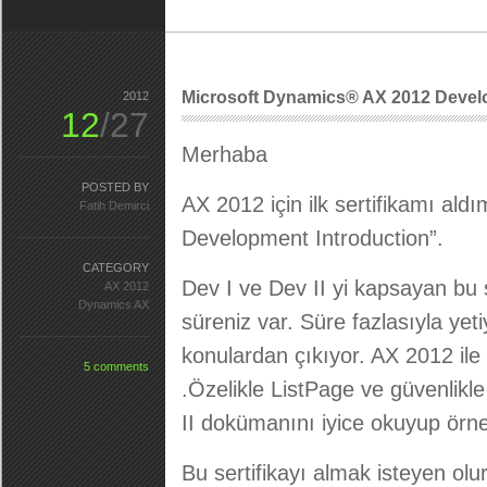
Microsoft Dynamics® AX 2012 Develop
2012
12
/27
Merhaba
POSTED BY
AX 2012 için ilk sertifikamı a
Fatih Demirci
Development Introduction”.
CATEGORY
Dev I ve Dev II yi kapsayan bu
AX 2012
Dynamics AX
süreniz var. Süre fazlasıyla yeti
konulardan çıkıyor. AX 2012 ile 
5 comments
.Özelikle ListPage ve güvenlikle
II dokümanını iyice okuyup örnek
Bu sertifikayı almak isteyen olur