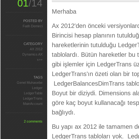
01
/14
Merhaba
POSTED BY
Ax 2012′den önceki versiyonlar
Fatih Demirci
Birincisi hesap planının tutuld
hareketlerinin tutulduğu Ledger
CATEGORY
AX 2012
tablolardı. Bütün hareketler bu 
Dynamics AX
x++
gibi işlemler için LedgerTrans ü
LedgerTrans’ın özeti olan bir t
TAGS
LedgerBalancesDimTrans tablos
Genel Muhasebe
Ledger
Boyut bir diziydi. Dimensions al
LedgerTable
LedgerTrans
göre kaç boyut kullanacağı tespi
MainAccount
bağlıydı.
2 comments
Bu yapı ax 2012 ile tamamen d
LedgerTrans tabloları yok. Led