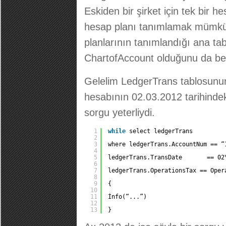
Eskiden bir şirket için tek bir 
hesap planı tanımlamak mümkü
planlarının tanımlandığı ana tab
ChartofAccount olduğunu da bel
Gelelim LedgerTrans tablosunun
hesabının 02.03.2012 tarihindeki
sorgu yeterliydi.
1
while
select ledgerTrans
2
3
where ledgerTrans.AccountNum == “
4
5
ledgerTrans.TransDate       == 02
6
7
ledgerTrans.OperationsTax == Oper
8
9
{
10
11
İnfo(“...”)
12
13
}