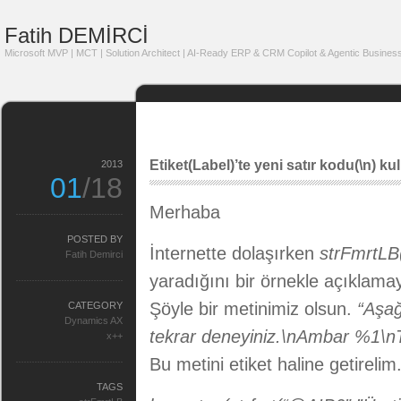
Fatih DEMİRCİ
Microsoft MVP | MCT | Solution Architect | AI-Ready ERP & CRM Copilot & Agentic Business
Etiket(Label)’te yeni satır kodu(\n) k
2013
01
/18
Merhaba
POSTED BY
İnternette dolaşırken
strFmrtLB
Fatih Demirci
yaradığını bir örnekle açıklama
Şöyle bir metinimiz olsun.
“Aşağ
CATEGORY
Dynamics AX
tekrar deneyiniz.\nAmbar %1\n
x++
Bu metini etiket haline getireli
TAGS