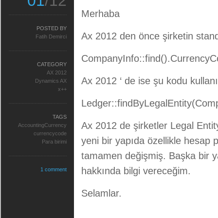
01
/12
Merhaba
POSTED BY
Ax 2012 den önce şirketin standa
Fatih Demirci
CompanyInfo::find().CurrencyC
CATEGORY
AX 2012
Ax 2012 ‘ de ise şu kodu kullan
Dynamics AX
x++
Ledger::findByLegalEntity(Comp
TAGS
Ax 2012 de şirketler Legal Enti
AccountingCurrency
currencycode
yeni bir yapıda özellikle hesap 
Para birimi
tamamen değişmiş. Başka bir y
hakkında bilgi vereceğim.
1 comment
Selamlar.