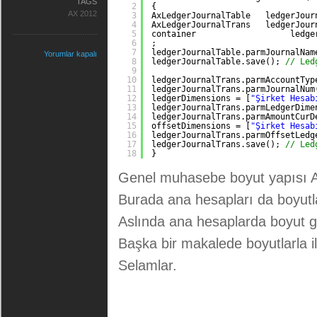
TAGS
2
{
AX 2012
3
AxLedgerJournalTable   ledgerJour
4
AxLedgerJournalTrans   ledgerJour
5
container                   ledge
6
;
7
ledgerJournalTable.parmJournalNam
Yorumlar kapalı
8
ledgerJournalTable.save(); 
// Led
9
10
ledgerJournalTrans.parmAccountTyp
11
ledgerJournalTrans.parmJournalNum
12
ledgerDimensions = [
"Şirket Hesab
13
ledgerJournalTrans.parmLedgerDime
14
ledgerJournalTrans.parmAmountCurD
15
offsetDimensions = [
"Şirket Hesab
16
ledgerJournalTrans.parmOffsetLedg
17
ledgerJournalTrans.save(); 
// Led
18
}
Genel muhasebe boyut yapısı 
Burada ana hesapları da boyutla 
Aslında ana hesaplarda boyut gib
Başka bir makalede boyutlarla il
Selamlar.