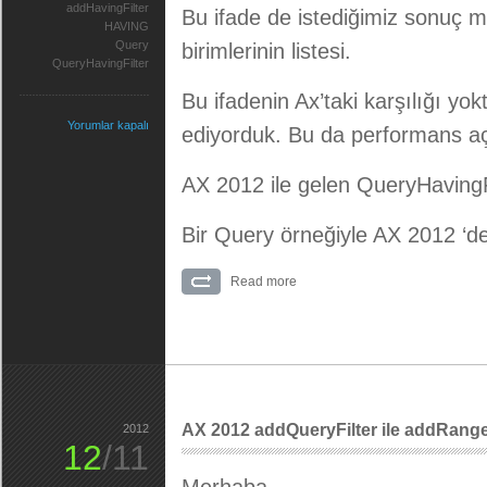
addHavingFilter
Bu ifade de istediğimiz sonuç m
HAVING
Query
birimlerinin listesi.
QueryHavingFilter
Bu ifadenin Ax’taki karşılığı yo
Yorumlar kapalı
ediyorduk. Bu da performans açı
AX 2012 ile gelen QueryHavingFi
Bir Query örneğiyle AX 2012 ‘de
Read more
AX 2012 addQueryFilter ile addRange
2012
12
/11