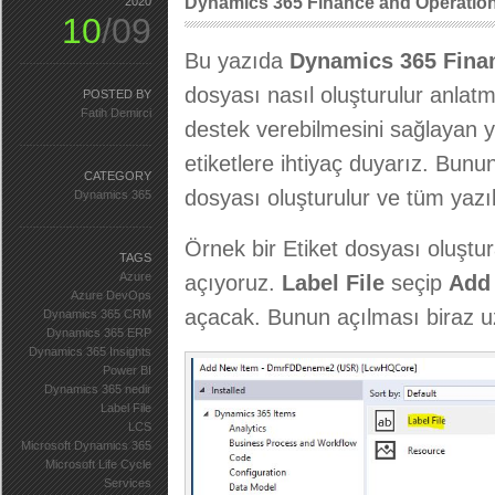
Dynamics 365 Finance and Operations
2020
10
/09
Bu yazıda
Dynamics 365 Fina
dosyası nasıl oluşturulur anlatm
POSTED BY
Fatih Demirci
destek verebilmesini sağlayan y
etiketlere ihtiyaç duyarız. Bunu
CATEGORY
dosyası oluşturulur ve tüm yazıl
Dynamics 365
Örnek bir Etiket dosyası oluştu
TAGS
Azure
açıyoruz.
Label File
seçip
Add
Azure DevOps
açacak. Bunun açılması biraz uz
Dynamics 365 CRM
Dynamics 365 ERP
Dynamics 365 Insights
Power BI
Dynamics 365 nedir
Label File
LCS
Microsoft Dynamics 365
Microsoft Life Cycle
Services