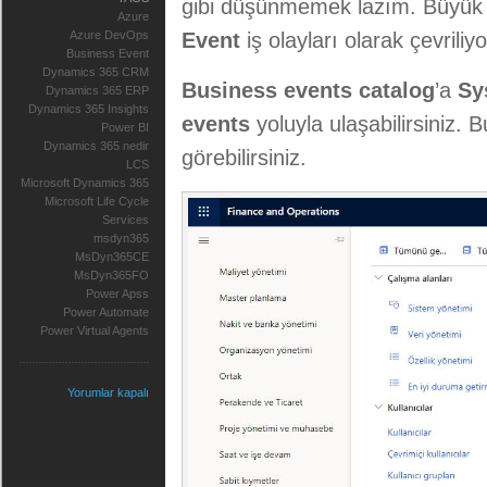
gibi düşünmemek lazım. Büyük ve
Azure
Azure DevOps
Event
iş olayları olarak çevriliyo
Business Event
Dynamics 365 CRM
Business events catalog
’a
Sy
Dynamics 365 ERP
Dynamics 365 Insights
events
yoluyla ulaşabilirsiniz. 
Power BI
Dynamics 365 nedir
görebilirsiniz.
LCS
Microsoft Dynamics 365
Microsoft Life Cycle
Services
msdyn365
MsDyn365CE
MsDyn365FO
Power Apss
Power Automate
Power Virtual Agents
Yorumlar kapalı