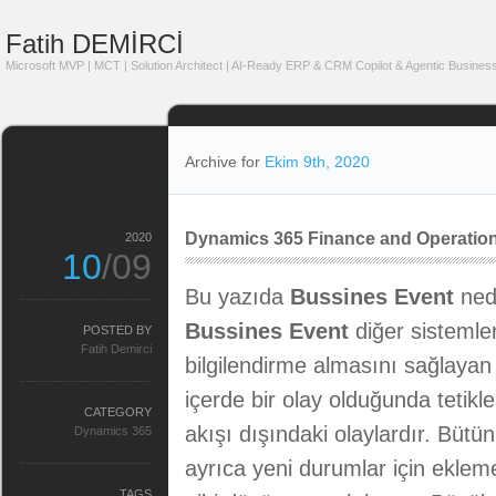
Fatih DEMİRCİ
Microsoft MVP | MCT | Solution Architect | AI-Ready ERP & CRM Copilot & Agentic Business
Archive for
Ekim 9th, 2020
Dynamics 365 Finance and Operatio
2020
10
/09
Bu yazıda
Bussines Event
ned
Bussines Event
diğer sistemle
POSTED BY
Fatih Demirci
bilgilendirme almasını sağlayan 
içerde bir olay olduğunda tetiklen
CATEGORY
akışı dışındaki olaylardır. Bütü
Dynamics 365
ayrıca yeni durumlar için eklem
TAGS