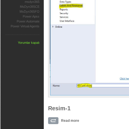
msdyn365
MsDyn365CE
MsDyn365FO
Power Apss
Power Automate
Power Virtual Agents
Yorumlar kapalı
Resim-1
Read more