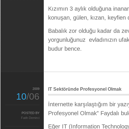
Kızımın 3 aylık olduğuna inanam
konuşan, gülen, kızan, keyfien d
Babalık zor olduğu kadar da zev
yorgunluğunuz evladınızın ufak
budur bence.
IT Sektöründe Profesyonel Olmak
2009
10
/06
İnternette karşılaştığım bir yaz
Profesyonel Olmak” Faydalı bul
POSTED BY
Fatih Demirci
Eğer IT (Information Technology