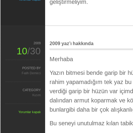
geliştirmeliyim.
2009 yaz’ı hakkında
2009
10
/30
Merhaba
POSTED BY
Yazın bitmesi bende garip bir h
Fatih Demirci
rahim yapamadığım tek yaz bu
verdiği garip bir hüzün var içi
CATEGORY
Kızım
dalından armut koparmak ve köz
bunlargibi daha bir çok alışkan
Yorumlar kapalı
Bu seneyi unutulmaz kılan tabik