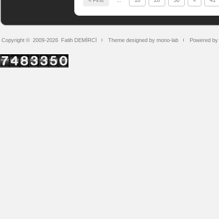
« First
...
10
20
30
«
41
Copyright © 2009-2026
Fatih DEMİRCİ
Theme designed by mono-lab
Powered by