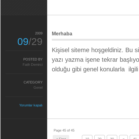
Merhaba
2009
09
/29
Kişisel siteme hoşgeldiniz. Bu s
yazı yazma işene tekrar başlı
POSTED BY
Fatih Demirci
olduğu gibi genel konularla ilgi
CATEGORY
Genel
Yorumlar kapalı
Page 45 of 45