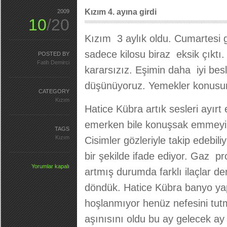
Kızım 4. ayına girdi
2009
10
/20
Kızım 3 aylık oldu. Cumartesi 
sadece kilosu biraz eksik çıkt
POSTED BY
Fatih Demirci
kararsızız. Eşimin daha iyi be
düşünüyoruz. Yemekler konusund
CATEGORY
Kızım
Hatice Kübra artık sesleri ayırt 
emerken bile konuşsak emmeyi bı
TAGS
Kızım
Cisimler gözleriyle takip edebi
bir şekilde ifade ediyor. Gaz p
Yorumlar kapalı
artmış durumda farklı ilaçlar d
döndük. Hatice Kübra banyo y
hoşlanmıyor henüz nefesini tutma
aşınısını oldu bu ay gelecek ay 