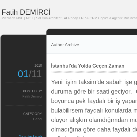
Fatih DEMİRCİ
Microsoft MVP | MCT | Solution Architect | AI-Ready ERP & CRM Copilot & Agentic Business
Author Archive
İstanbul’da Yolda Geçen Zaman
2010
01
/11
Yeni işim taksim’de sabah işe
duruma göre bir saati geciyor
POSTED BY
Fatih Demirci
boyunca pek faydalı bir iş ya
bulabilirsem faydalı konularda
CATEGORY
oluyor alışkın olamdığımdan m
Genel
olmadığına göre daha faydalı d
Yorumlar kapalı