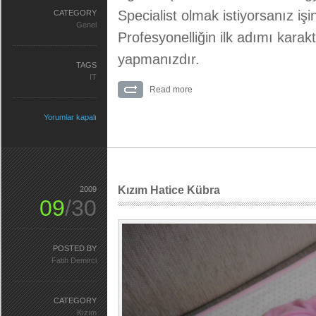
Specialist olmak istiyorsanız iş
CATEGORY
Genel
Profesyonelliğin ilk adımı karak
yapmanızdır.
TAGS
IT
Read more
Yorumlar kapalı
Kızım Hatice Kübra
2009
09
/30
POSTED BY
Fatih Demirci
CATEGORY
Kızım