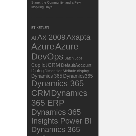
Stage, the Community, and a Few
Inspiring Days
ETIKETLER
Ax 2009
Axapta
AI
Azure
Azure
DevOps
Batch Jobs
CRM
Copilot
DefaultAccount
Dialog
DimensionAttribute
display
Dynamics 365
Dynamics365
Dynamics 365
Dynamics
CRM
365 ERP
Dynamics 365
Insights Power BI
Dynamics 365