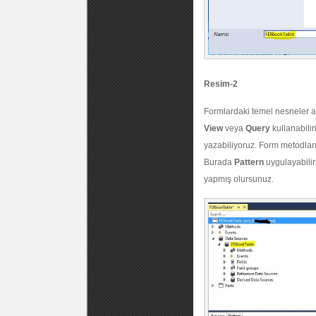
Resim-2
Formlardaki temel nesneler a
View
veya
Query
kullanabilir
yazabiliyoruz. Form metodları 
Burada
Pattern
uygulayabilir
yapmış olursunuz.