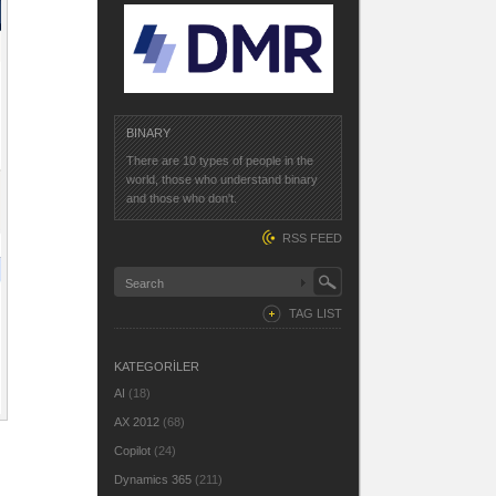
BINARY
There are 10 types of people in the
world, those who understand binary
and those who don't.
RSS FEED
TAG LIST
KATEGORİLER
AI
(18)
AX 2012
(68)
Copilot
(24)
Dynamics 365
(211)