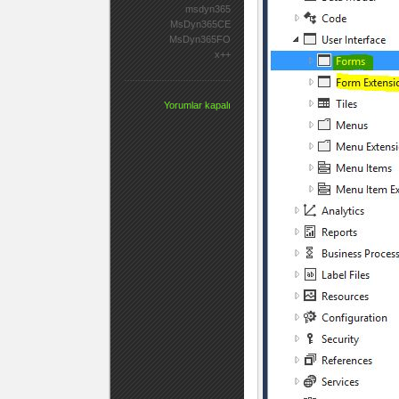
msdyn365
MsDyn365CE
MsDyn365FO
x++
Yorumlar kapalı