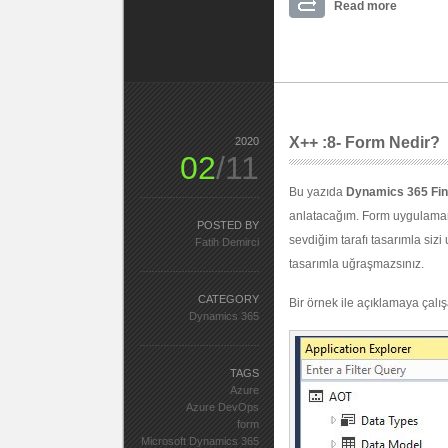
Read more
X++ :8- Form Nedir?
2020
02
/11
Bu yazıda
Dynamics 365 Fin
anlatacağım. Form uygulamanı
POSTED BY
sevdiğim tarafı tasarımla sizi
Fatih Demirci
tasarımla uğraşmazsınız.
CATEGORY
Bir örnek ile açıklamaya çalı
Dynamics 365
TAGS
Azure
Azure DevOps
form
Microsoft Dynamics 365