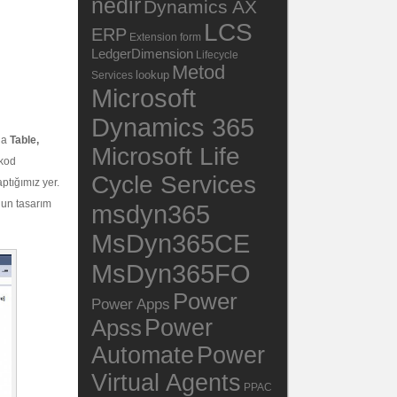
nedir
Dynamics AX
LCS
ERP
Extension
form
LedgerDimension
Lifecycle
Metod
lookup
Services
Microsoft
Dynamics 365
da
Table,
Microsoft Life
 kod
Cycle Services
ptığımız yer.
gun tasarım
msdyn365
MsDyn365CE
MsDyn365FO
Power
Power Apps
Power
Apss
Automate
Power
Virtual Agents
PPAC