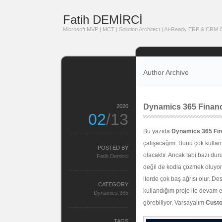
Fatih DEMİRCİ
Microsoft MVP | MCT | Solution Architect | AI-Ready ERP & CRM Co
Author Archive
Dynamics 365 Finance
2020
02
/13
Bu yazıda
Dynamics 365 Fin
çalışacağım. Bunu çok kullan
POSTED BY
olacaktır. Ancak tabi bazı du
Fatih Demirci
değil de kodla çözmek oluyor. 
ilerde çok baş ağrısı olur. De
CATEGORY
kullandığım proje ile devam ed
Dynamics 365
görebiliyor. Varsayalım
Cust
TAGS