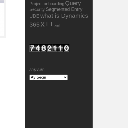
Query
Project onboarding
Segmented Entry
Security
what is Dynamics
UDE
x++
365
xml
ARŞIVLER