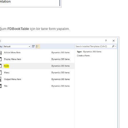
duğum
FDBookTable
için bir tane form yapalım.