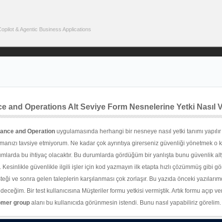
pilot & Agentic Business Applications
 and Operations Alt Seviye Form Nesnelerine Yetki Nasıl Ve
ance and Operation
uygulamasında herhangi bir nesneye nasıl yetki tanımı yapılı
manızı tavsiye etmiyorum. Ne kadar çok ayrıntıya girerseniz güvenliği yönetmek o 
rumlarda bu ihtiyaç olacaktır. Bu durumlarda gördüğüm bir yanlışta bunu güvenlik alt
Kesinlikle güvenlikle ilgili işler için kod yazmayın ilk etapta hızlı çözümmüş gibi 
steği ve sonra gelen taleplerin karşılanması çok zorlaşır. Bu yazıda önceki yazıları
eceğim. Bir test kullanıcısına Müşteriler formu yetkisi vermiştik. Artık formu açıp ver
omer group
alanı bu kullanıcıda görünmesin istendi. Bunu nasıl yapabiliriz görelim.