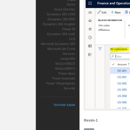
Azure
Azure DevOps
Dynamics 365 CRM
Dynamics 365 ERP
Dynamics 365 Insights
Power BI
Dynamics 365 nedir
LCS
Microsoft Dynamics 365
Microsoft Life Cycle
Services
msdyn365
MsDyn365CE
MsDyn365FO
Power Apss
Power Automate
Power Virtual Agents
Security
Yorumlar kapalı
Resim-1