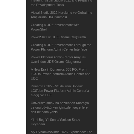
Installing Visual Studio 2022 and Preparing
the Development Tools
Visual Studio 2022 Kurulumu ve Geliştirme
Araçlarının Hazırlanması
Creating a UDE Environment with
PowerShell
PowerShell ile UDE Ortamı Oluşturma
Creating a UDE Environment Through the
Power Platform Admin Center Interface
Power Platform Admin Center Arayüzü
Üzerinden UDE Ortamı Oluşturma
A New Era in Dynamics 365 FO: From
LCS to Power Platform Admin Center and
UDE
Dynamics 365 F&O’da Yeni Dönem:
LCS’den Power Platform Admin Center’a
Geçiş ve UDE
Üniversite sınavına hazırlanan Kübra’ya
ve onu büyütürken içimizden geçenlere
dair bir baba yazısı
Yirmi Beş Yıl Sonra Yeniden Sınav
Heyecanı
My DynamicsMinds 2026 Experience: The