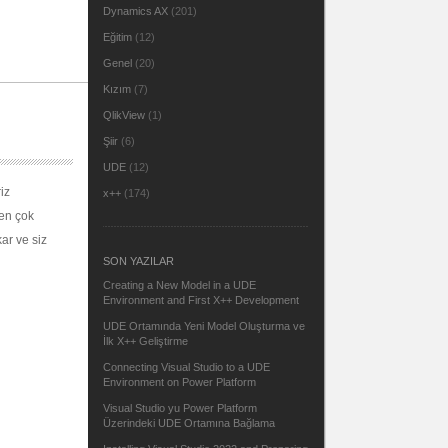
Dynamics AX
(201)
Eğitim
(12)
Genel
(20)
Kızım
(7)
QlikView
(1)
Şiir
(6)
UDE
(12)
iz
x++
(174)
 en çok
ar ve siz
SON YAZILAR
Creating a New Model in a UDE
Environment and First X++ Development
UDE Ortamında Yeni Model Oluşturma ve
İlk X++ Geliştirme
Connecting Visual Studio to a UDE
Environment on Power Platform
Visual Studio yu Power Platform
Üzerindeki UDE Ortamına Bağlama