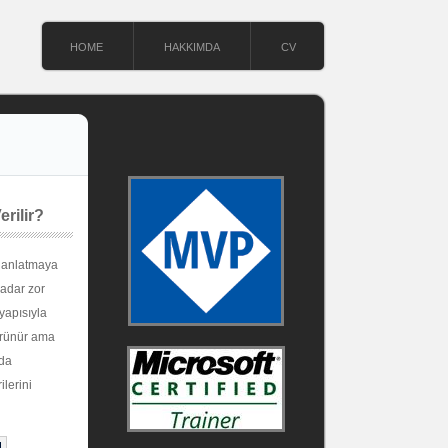
HOME
HAKKIMDA
CV
rilir?
r anlatmaya
kadar zor
yapısıyla
görünür ama
mda
ilerini