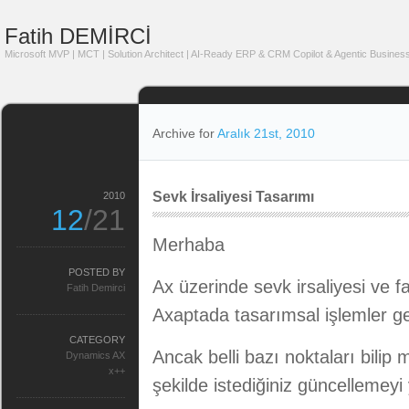
Fatih DEMİRCİ
Microsoft MVP | MCT | Solution Architect | AI-Ready ERP & CRM Copilot & Agentic Business
Archive for
Aralık 21st, 2010
Sevk İrsaliyesi Tasarımı
2010
12
/21
Merhaba
POSTED BY
Ax üzerinde sevk irsaliyesi ve fatu
Fatih Demirci
Axaptada tasarımsal işlemler g
CATEGORY
Ancak belli bazı noktaları bilip 
Dynamics AX
x++
şekilde istediğiniz güncellemey