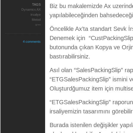
TAGS
Biz bu makalemizde Ax uzerinde 
Dynamics AX
yapılabileceğinden bahsedeceği
irsaliye
Metod
x++
Öncelikle Ax’ta standart Sevk İ
Denemek için “CustPackingSlip
4 comments
butonunda çıkan Kopya ve Orjin
bastırabilirsiniz.
Asıl olan “SalesPackingSlip” ra
“ETGSalesPackingSlip” ismini v
Oluşturdğumuz item için multisel
“ETGSalesPackingSlip” raporun
irsaliyemizin tasarımını görebilir
Burada istenilen değişikler yapıl