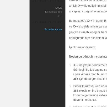
kurallarını etkili bir şekilde
an için
X++
ile geliştirilmiş 
TAGS
altyapısına bağımlı olması pota
Dynamics 365
x++
Bu makalede
X++
‘ın genel b
ve
X++
ekosistemi için yarata
Yorumlar kapalı
gerçekleştirilebileceğini, ber
dönüşümün tüm ekosistem tara
İyi okumalar dilerim!
Neden bu dönüşüm yapılmalı 
X++
ile yazılmış binlerce
ürünleştirilip tek başına sat
Oysa ki hazır olan bu ürün
365
için de birçok fırsatı
Birçok kurumsal web ürü
365
ekosistemine birçok fır
konuma gelmesine katkı sa
güvenilir olacaktır.