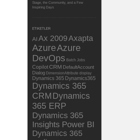
Stage, the Community, and a Few
Inspiring Days
ETIKETLER
Ax 2009
Axapta
AI
Azure
Azure
DevOps
Batch Jobs
CRM
Copilot
DefaultAccount
Dialog
DimensionAttribute
display
Dynamics 365
Dynamics365
Dynamics 365
Dynamics
CRM
365 ERP
Dynamics 365
Insights Power BI
Dynamics 365