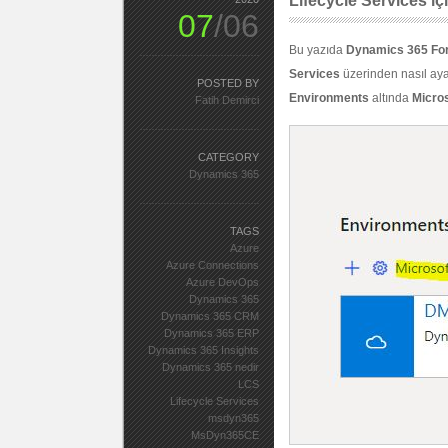
Lifecycle Services i
07
/06
Bu yazıda
Dynamics 365 For
Services
üzerinden nasıl aya
POSTED BY
Environments
altında
Micros
Fatih Demirci
CATEGORY
Dynamics 365
TAGS
Azure
Azure Connections
Azure DevOps
Dynamics 365
Dynamics 365 CRM
Dynamics 365 ERP
Dynamics 365 Insights
Dynamics 365 nedir
LCS
Lifecycle Services
msdyn365
MsDyn365CE