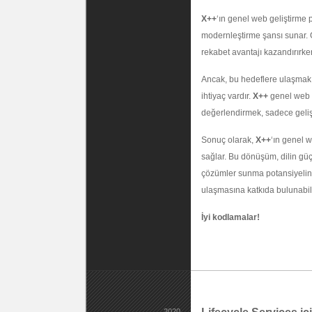
X++
‘ın genel web geliştirme 
modernleştirme şansı sunar. Gel
rekabet avantajı kazandırırken
Ancak, bu hedeflere ulaşmak iç
ihtiyaç vardır.
X++
genel web g
değerlendirmek, sadece gelişt
Sonuç olarak,
X++
‘ın genel w
sağlar. Bu dönüşüm, dilin güç
çözümler sunma potansiyelini 
ulaşmasına katkıda bulunabili
İyi kodlamalar!
2020