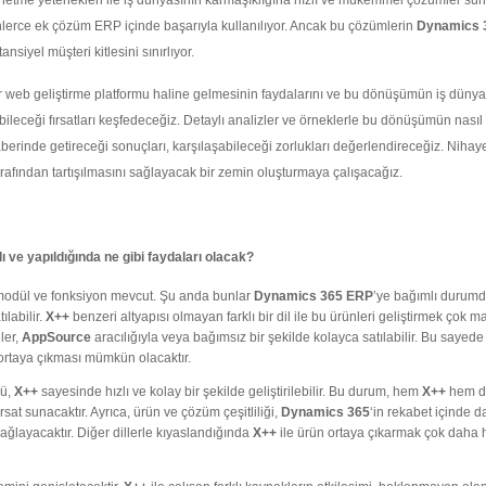
 yönetme yetenekleri ile iş dünyasının karmaşıklığına hızlı ve mükemmel çözümler sun
binlerce ek çözüm ERP içinde başarıyla kullanılıyor. Ancak bu çözümlerin
Dynamics 
nsiyel müşteri kitlesini sınırlıyor.
ir web geliştirme platformu haline gelmesinin faydalarını ve bu dönüşümün iş dünya
bileceği fırsatları keşfedeceğiz. Detaylı analizler ve örneklerle bu dönüşümün nasıl
aberinde getireceği sonuçları, karşılaşabileceği zorlukları değerlendireceğiz. Nihay
fından tartışılmasını sağlayacak bir zemin oluşturmaya çalışacağız.
ve yapıldığında ne gibi faydaları olacak?
 modül ve fonksiyon mevcut. Şu anda bunlar
Dynamics 365 ERP
’ye bağımlı durumd
ılabilir.
X++
benzeri altyapısı olmayan farklı bir dil ile bu ürünleri geliştirmek çok mal
ler,
AppSource
aracılığıyla veya bağımsız bir şekilde kolayca satılabilir. Bu sayed
n ortaya çıkması mümkün olacaktır.
nü,
X++
sayesinde hızlı ve kolay bir şekilde geliştirilebilir. Bu durum, hem
X++
hem 
sat sunacaktır. Ayrıca, ürün ve çözüm çeşitliliği,
Dynamics 365
‘in rekabet içinde d
ğlayacaktır. Diğer dillerle kıyaslandığında
X++
ile ürün ortaya çıkarmak çok daha h