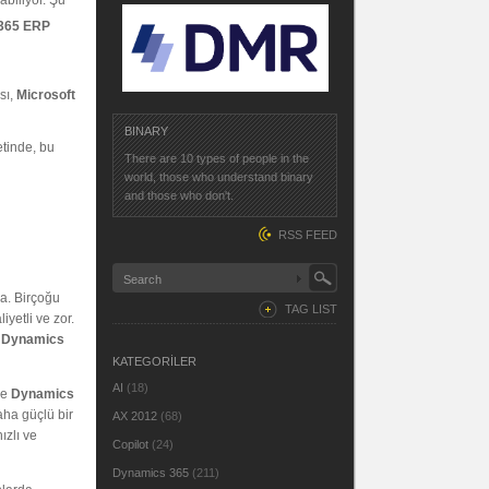
abiliyor. Şu
365 ERP
sı,
Microsoft
BINARY
etinde, bu
There are 10 types of people in the
world, those who understand binary
and those who don't.
RSS FEED
a. Birçoğu
TAG LIST
iyetli ve zor.
e
Dynamics
KATEGORİLER
AI
(18)
de
Dynamics
aha güçlü bir
AX 2012
(68)
ızlı ve
Copilot
(24)
Dynamics 365
(211)