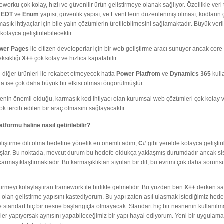
eworku çok kolay, hızlı ve güvenilir ürün geliştirmeye olanak sağlıyor. Özellikle veri 
,
EDT
ve
Enum
yapısı, güvenlik yapısı, ve Event’lerin düzenlenmiş olması, kodların 
şık ihtiyaçlar için bile yalın çözümlerin üretilebilmesini sağlamaktadır. Büyük veril
layca geliştirilebilecektir.
wer Pages
ile citizen developerlar için bir web geliştirme aracı sunuyor ancak core
eksikliği
X++
çok kolay ve hızlıca kapatabilir.
n diğer ürünleri ile rekabet etmeyecek hatta
Power Platfrom
ve
Dynamics 365
kull
da ise çok daha büyük bir etkisi olması öngörülmüştür.
emenin önemli olduğu, karmaşık kod ihtiyacı olan kurumsal web çözümleri çok kolay v
ok tercih edilen bir araç olmasını sağlayacaktır.
tformu haline nasıl getirilebilir?
geliştirme dili olma hedefine yönelik en önemli adım,
C#
gibi yerelde kolayca geliştiri
başlar. Bu noktada, mevcut durum bu hedefe oldukça yaklaşmış durumdadır ancak s
maşıklaştırmaktadır. Bu karmaşıklıktan sıyrılan bir dil, bu evrimi çok daha sorunsu
tirmeyi kolaylaştıran framework ile birlikte gelmelidir. Bu yüzden ben
X++
derken sa
te olan geliştirme yapısını kastediyorum. Bu yapı zaten asıl ulaşmak istediğimiz hede
tandart hiç bir nesne başlangıçta olmayacak. Standart hiç bir nesnenin kullanılma
eler yapıyorsak aynısını yapabileceğimiz bir yapı hayal ediyorum. Yeni bir uygulam