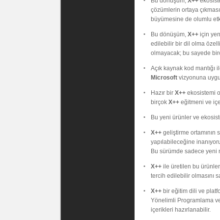
Bu dönüşüm,
X++
ekosiste
çözümlerin ortaya çıkması
büyümesine de olumlu etkisi 
Bu dönüşüm,
X++
için yen
edilebilir bir dil olma öze
olmayacak; bu sayede bir
Açık kaynak kod mantığı ile
Microsoft
vizyonuna uygu
Hazır bir
X++
ekosistemi ol
birçok
X++
eğitmeni ve içer
Bu yeni ürünler ve ekosi
X++
geliştirme ortamının 
yapılabileceğine inanıyo
Bu sürümde sadece yeni ne
X++
ile üretilen bu ürünle
tercih edilebilir olmasını s
X++
bir eğitim dili ve plat
Yönelimli Programlama ve V
içerikleri hazırlanabilir.