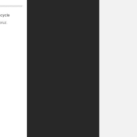
ecycle
oruz.