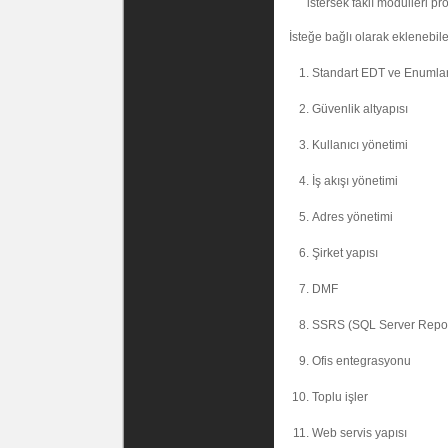
istersek faklı modulleri pr
İsteğe bağlı olarak eklenebile
Standart EDT ve Enumlar
Güvenlik altyapısı
Kullanıcı yönetimi
İş akışı yönetimi
Adres yönetimi
Şirket yapısı
DMF
SSRS (SQL Server Repor
Ofis entegrasyonu
Toplu işler
Web servis yapısı