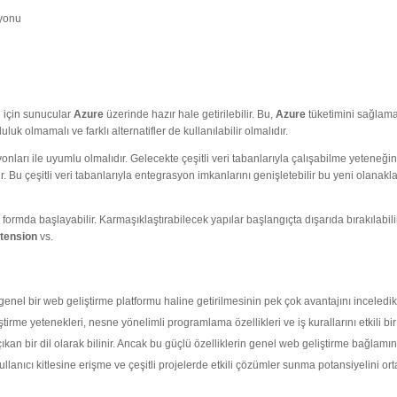
syonu
ün için sunucular
Azure
üzerinde hazır hale getirilebilir. Bu,
Azure
tüketimini sağlama
luk olmamalı ve farklı alternatifler de kullanılabilir olmalıdır.
siyonları ile uyumlu olmalıdır. Gelecekte çeşitli veri tabanlarıyla çalışabilme yeteneğin
r. Bu çeşitli veri tabanlarıyla entegrasyon imkanlarını genişletebilir bu yeni olanakla
r formda başlayabilir. Karmaşıklaştırabilecek yapılar başlangıçta dışarıda bırakılabil
tension
vs.
 genel bir web geliştirme platformu haline getirilmesinin pek çok avantajını inceledi
iştirme yetenekleri, nesne yönelimli programlama özellikleri ve iş kurallarını etkili bi
çıkan bir dil olarak bilinir. Ancak bu güçlü özelliklerin genel web geliştirme bağlamı
ullanıcı kitlesine erişme ve çeşitli projelerde etkili çözümler sunma potansiyelini or