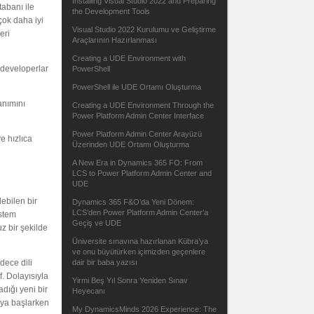
Installing Visual Studio 2022 and Preparing
tabanı ile
the Development Tools
çok daha iyi
Visual Studio 2022 Kurulumu ve Geliştirme
eri
Araçlarının Hazırlanması
Creating a UDE Environment with
 developerlar
PowerShell
PowerShell ile UDE Ortamı Oluşturma
anımını
Creating a UDE Environment Through the
Power Platform Admin Center Interface
Power Platform Admin Center Arayüzü
e hızlıca
Üzerinden UDE Ortamı Oluşturma
A New Era in Dynamics 365 FO: From
LCS to Power Platform Admin Center and
UDE
lebilen bir
Dynamics 365 F&O’da Yeni Dönem:
LCS’den Power Platform Admin Center’a
istem
Geçiş ve UDE
z bir şekilde
Üniversite sınavına hazırlanan Kübra’ya
ve onu büyütürken içimizden geçenlere
dece dili
dair bir baba yazısı
f. Dolayısıyla
Yirmi Beş Yıl Sonra Yeniden Sınav
dığı yeni bir
Heyecanı
aya başlarken
My DynamicsMinds 2026 Experience: The