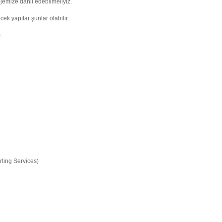
ojemize dahil edebilmeliyiz.
cek yapılar şunlar olabilir:
.
ting Services)