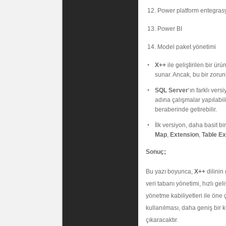
Power platform entegra
Power BI
Model paket yönetimi
X++
ile geliştirilen bir ür
sunar. Ancak, bu bir zorunlu
SQL Server
‘ın farklı ver
adına çalışmalar yapılabili
beraberinde getirebilir.
İlk versiyon, daha basit bi
Map
,
Extension
,
Table Ex
Sonuç;
Bu yazı boyunca,
X++
dilinin
veri tabanı yönetimi, hızlı gel
yönetme kabiliyetleri ile öne 
kullanılması, daha geniş bir k
çıkaracaktır.