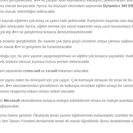
mini genişletecektir.
X++
ile çalışan farklı kaynakların etkileşimi, beklenmeyen ala
na olanak tanıyacaktır. Ayrıca, bu büyüyen ekosistem sayesinde
Dynamics 365 E
olacak, bilinirliliğini arttıracaktır.
i kaynak eğitimini çok kolay ve çekici hale getirecektir. Kariyerinin başında olan kişil
lliğini artıracaktır. Ayrıca, eğitim vermek için sanal makineler veya uzun kurulumlara i
çok kişi
X++
ile geliştirmeyi kolayca deneyimleyebilecektir.
 projeler geliştirilebilir. Bu sayede çok daha güçlü ürünlerin ortaya çıkması sağlanab
n olarak
X++
‘ın gelişimini de hızlandıracaktır.
duğu için, bu yeni yapının yaygınlaştırılması ve eğitimi çok kolayca yapılabilir. Hal
ik üreticisi mevcut; bunlara hızlıca yenileri eklenecektir.
stem sayesinde
cross-sell
ve
co-sell
imkanları artacaktır.
son yapısı zaten bu dönüşüm için çok uygun. Çok karmaşık olmayan bir proje ile 
rum.
X++
ekosisteminden gönüllülerin de katkısıyla öncelikle eğitim amaçlı bir sürüm ç
sne oluşturma imkanı olması yeterli olacaktır.
rin
Microsoft
ekosistemine kolayca entegre edilebilecek olması ve maliyet avantajl
ağlayacaktır.
formu haline gelebilir. Okullarda temel yazılım eğitimlerinde kullanılabilir, özellikle 
eri Tabanı Yönetimi derslerinde temel dil olarak öğretilebilir. Bunu desteklemek i