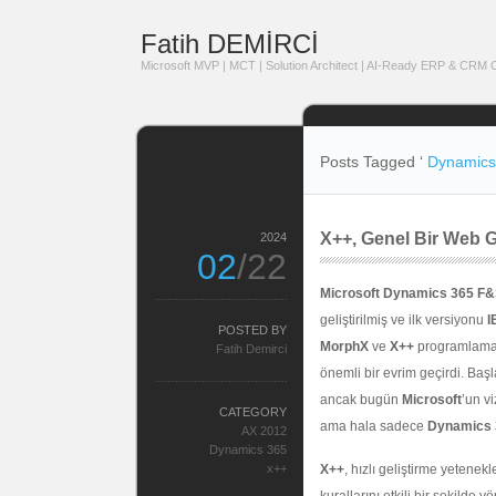
Fatih DEMİRCİ
Microsoft MVP | MCT | Solution Architect | AI-Ready ERP & CRM Co
Posts Tagged ‘
Dynamics
X++, Genel Bir Web Ge
2024
02
/22
Microsoft Dynamics 365 F
geliştirilmiş ve ilk versiyonu
I
POSTED BY
MorphX
ve
X++
programlama 
Fatih Demirci
önemli bir evrim geçirdi. Ba
ancak bugün
Microsoft
’un vi
CATEGORY
ama hala sadece
Dynamics 
AX 2012
Dynamics 365
x++
X++
, hızlı geliştirme yetene