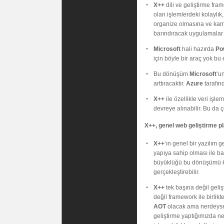
X++
dili ve geliştirme fram
olan işlemlerdeki kolaylık
organize olmasına ve karma
barındıracak uygulamalar ko
Microsoft
hali hazırda
Po
için böyle bir araç yok bu 
Bu dönüşüm
Microsoft
’u
arttıracaktır.
Azure
tarafın
X++
ile özellikle veri işl
devreye alınabilir. Bu da ç
X++, genel web geliştirme pla
X++
‘ın genel bir yazılım 
yapıya sahip olması ile 
büyüklüğü bu dönüşümü kar
gerçekleştirebilir.
X++
tek başına değil geliş
değil framework ile birlik
AOT
olacak ama nerdeyse s
geliştirme yaptığımızda n