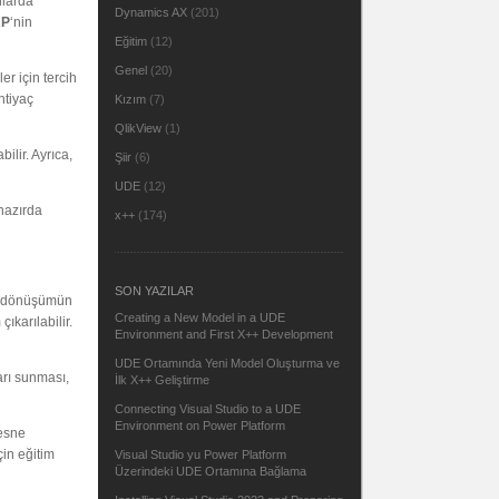
nlarda
Dynamics AX
(201)
RP
‘nin
Eğitim
(12)
Genel
(20)
er için tercih
htiyaç
Kızım
(7)
QlikView
(1)
ilir. Ayrıca,
Şiir
(6)
UDE
(12)
ihazırda
x++
(174)
SON YAZILAR
bu dönüşümün
Creating a New Model in a UDE
ıkarılabilir.
Environment and First X++ Development
UDE Ortamında Yeni Model Oluşturma ve
arı sunması,
İlk X++ Geliştirme
Connecting Visual Studio to a UDE
Environment on Power Platform
Nesne
çin eğitim
Visual Studio yu Power Platform
Üzerindeki UDE Ortamına Bağlama