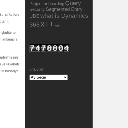
Query
Project onboarding
e
Segmented Entry
Security
what is Dynamics
Bu, şirketlere
UDE
 tanır.
x++
365
xml
işbirliğine
am anlamıyla
endirilmesini
i ve rekabetçi
ARŞIVLER
ilin başarıya