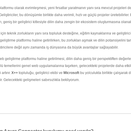
platformu olarak evrimleşmesi, yeni fırsatlar yaratmanın yanı sıra mevcut projeleri d
iştiriciler, bu dönüşümle birlikte daha verimli, hızlı ve güçlü projeler üretebilirler. 
, geniş bir geliştirici kitlesiyle dilin daha zengin bir ekosistem oluşturmasına olanak
in teknik zorlukların yanı sıra topluluk desteğine, eğitim kaynaklarına ve geliştirici 
eliştirme platformu haline getirilirken, bu zorlukları aşmak ve dilin potansiyelini t
iricilere değil aynı zamanda iş dünyasına da büyük avantajlar sağlayabilir.
eb geliştirme platformu haline getirilmesi, dilin daha geniş bir perspektiften değerl
lü temellerini genel web uygulamalarına taşırken, gelecekteki projelerde daha etkil
artırır.
X++
topluluğu, geliştirici ekibi ve
Microsoft
bu yolculukta birlikte çalışarak d
r. Gelecekteki gelişmeleri sabırsızlıkla bekliyorum.