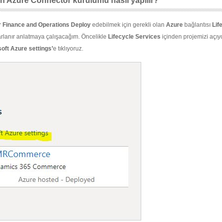
çin Azure Connector kurulumu nasıl yapılır?
 Finance and Operations Deploy
edebilmek için gerekli olan
Azure
bağlantısı
Lif
rlanır anlatmaya çalışacağım. Öncelikle
Lifecycle Services
içinden projemizi açıy
oft Azure settings’
e tıklıyoruz.