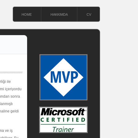
HOME
HAKKIMDA
CV
liği ile
emi içeriyordu
sından sonra
lanmıştı
haline geldi
ma ve iş