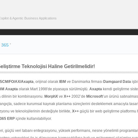
pilot & Agentic Business Applications
 365
’
liştirme Teknolojisi Haline Getirilmelidir!
&SCM/FO/AX/Axapta
, orijinal olarak
IBM
ve Danimarka firması
Damgaard Data
işbir
BM Axapta
olarak Mart 1998′de piyasaya sürülmüştü.
Axapta
kendi geliştirme sist
dilinin bir kombinasyonu.
MorphX
ve
X++
2002’de
Microsoft
’un ürünü satınalma
şlangıçta, sadece kurumsal kaynak planlama süreçlerini desteklemek amacıyla tasar
zyonu ve teknolojilerinin desteğiyle birlikte,
X++
güçlü bir web geliştirme platformu 
365 ERP
içinde kullanılabiliyor.
kleri, güçlü veri tabanı entegrasyonu, yüksek performans, nesne yönelimli programla