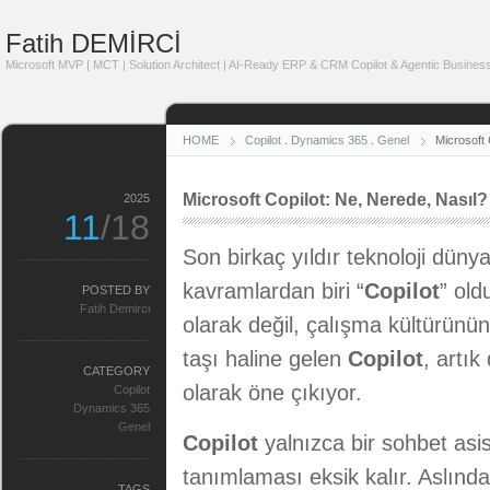
Fatih DEMİRCİ
Microsoft MVP | MCT | Solution Architect | AI-Ready ERP & CRM Copilot & Agentic Business
HOME
Copilot
.
Dynamics 365
.
Genel
Microsoft 
Microsoft Copilot: Ne, Nerede, Nasıl?
2025
11
/18
Son birkaç yıldır teknoloji dün
kavramlardan biri “
Copilot
” old
POSTED BY
Fatih Demirci
olarak değil, çalışma kültürün
taşı haline gelen
Copilot
, artık
CATEGORY
olarak öne çıkıyor.
Copilot
Dynamics 365
Genel
Copilot
yalnızca bir sohbet asi
tanımlaması eksik kalır. Aslında 
TAGS