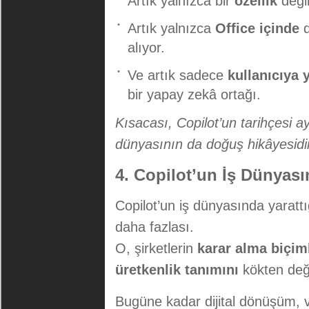
Artık yalnızca bir
özellik
deği
Artık yalnızca
Office içinde
d
alıyor.
Ve artık sadece
kullanıcıya
bir yapay zekâ ortağı.
Kısacası, Copilot’un tarihçesi 
dünyasının da doğuş hikâyesidir
4. Copilot’un İş Dünyas
Copilot’un iş dünyasında yarattığ
daha fazlası.
O, şirketlerin
karar alma biçiml
üretkenlik tanımını
kökten deği
Bugüne kadar dijital dönüşüm, 