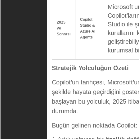
Microsoft’u
Copilot’lar
Copilot
2025
Studio ile ş
Studio &
ve
Azure AI
kurallarını
Sonrası
Agents
geliştirebil
kurumsal bi
Stratejik Yolculuğun Özeti
Copilot’un tarihçesi, Microsoft’u
şekilde hayata geçirdiğini göste
başlayan bu yolculuk, 2025 itib
durumda.
Bugün gelinen noktada Copilot: