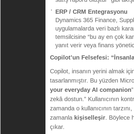
ERP / CRM Entegrasyonu
Dynamics 365 Finance, Suppl
uygulamalarda veri bazlı karar
temsilcisine “bu ay en çok ka
yanıt verir veya finans yönetici
Copilot’un Felsefesi: “İnsanl
Copilot, insanın yerini almak içi
tasarlanmıştır. Bu yüzden Micros
your everyday AI companion
”
zekâ dostun.” Kullanıcının kont
zamanda o kullanıcının tarzını, 
zamanla
kişiselleşir
. Böylece h
çıkar.