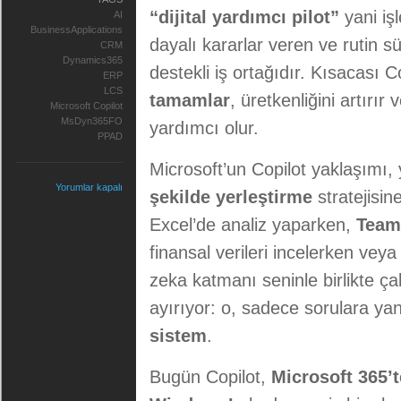
“dijital yardımcı pilot”
yani iş
AI
BusinessApplications
dayalı kararlar veren ve rutin s
CRM
Dynamics365
destekli iş ortağıdır. Kısacası 
ERP
LCS
tamamlar
, üretkenliğini artırı
Microsoft Copilot
MsDyn365FO
yardımcı olur.
PPAD
Microsoft’un Copilot yaklaşımı,
Yorumlar kapalı
şekilde yerleştirme
stratejisin
Excel’de analiz yaparken,
Tea
finansal verileri incelerken vey
zeka katmanı seninle birlikte ça
ayırıyor: o, sadece sorulara yan
sistem
.
Bugün Copilot,
Microsoft 365’