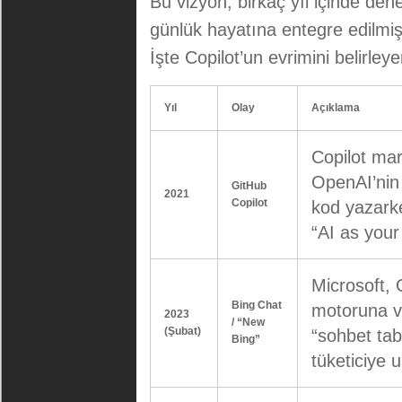
Bu vizyon, birkaç yıl içinde dene
günlük hayatına entegre edilmiş 
İşte Copilot’un evrimini belirle
Yıl
Olay
Açıklama
Copilot mar
OpenAI’nin 
GitHub
2021
Copilot
kod yazark
“AI as your 
Microsoft,
Bing Chat
motoruna v
2023
/ “New
(Şubat)
“sohbet tab
Bing”
tüketiciye 