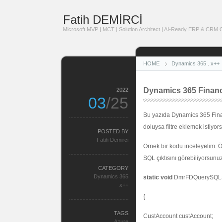
Fatih DEMİRCİ
Microsoft MVP | MCT | Solution Architect | AI-Ready ERP & CRM Co
HOME
Dynamics 365
.
x++
Dynamics 365 Financ
2022
03
/25
Bu yazıda Dynamics 365 Finan
doluysa filtre eklemek istiyo
POSTED BY
Fatih Demirci
Örnek bir kodu inceleyelim. 
SQL çıktısını görebiliyorsunuz
CATEGORY
Dynamics 365
static
void
DmrFDQuerySQLSt
x++
{
TAGS
CustAccount custAccount;
Azure