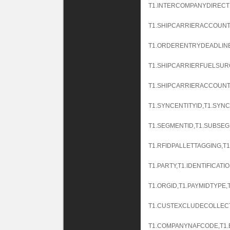
T1.INTERCOMPANYDIRECT
T1.SHIPCARRIERACCOUNT,
T1.ORDERENTRYDEADLINE
T1.SHIPCARRIERFUELSUR
T1.SHIPCARRIERACCOUNT
T1.SYNCENTITYID,T1.SYNC
T1.SEGMENTID,T1.SUBSEG
T1.RFIDPALLETTAGGING,T
T1.PARTY,T1.IDENTIFICAT
T1.ORGID,T1.PAYMIDTYPE
T1.CUSTEXCLUDECOLLEC
T1.COMPANYNAFCODE,T1.