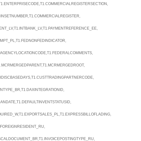
,T1.ENTERPRISECODE,T1.COMMERCIALREGISTERSECTION,
INSETNUMBER,T1.COMMERCIALREGISTER,
ENT_LV,T1.INTBANK_LV,T1.PAYMENTREFERENCE_EE,
MPT_PL,T1.FEDNONFEDINDICATOR,
T1.AGENCYLOCATIONCODE,T1.FEDERALCOMMENTS,
1.MCRMERGEDPARENT,T1.MCRMERGEDROOT,
ASHDISCBASEDAYS,T1.CUSTTRADINGPARTNERCODE,
NTYPE_BR,T1.DAXINTEGRATIONID,
ANDATE,T1.DEFAULTINVENTSTATUSID,
UIRED_W,T1.EXPORTSALES_PL,T1.EXPRESSBILLOFLADING,
.FOREIGNRESIDENT_RU,
SCALDOCUMENT_BR,T1.INVOICEPOSTINGTYPE_RU,