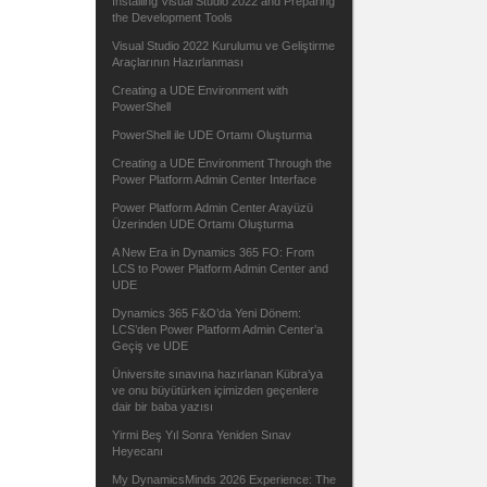
Installing Visual Studio 2022 and Preparing
the Development Tools
Visual Studio 2022 Kurulumu ve Geliştirme
Araçlarının Hazırlanması
Creating a UDE Environment with
PowerShell
PowerShell ile UDE Ortamı Oluşturma
Creating a UDE Environment Through the
Power Platform Admin Center Interface
Power Platform Admin Center Arayüzü
Üzerinden UDE Ortamı Oluşturma
A New Era in Dynamics 365 FO: From
LCS to Power Platform Admin Center and
UDE
Dynamics 365 F&O’da Yeni Dönem:
LCS’den Power Platform Admin Center’a
Geçiş ve UDE
Üniversite sınavına hazırlanan Kübra’ya
ve onu büyütürken içimizden geçenlere
dair bir baba yazısı
Yirmi Beş Yıl Sonra Yeniden Sınav
Heyecanı
My DynamicsMinds 2026 Experience: The