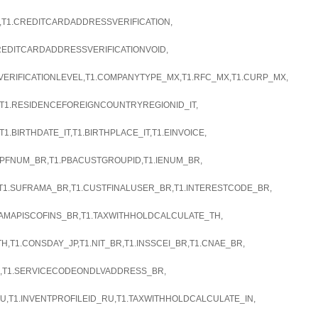
T1.CREDITCARDADDRESSVERIFICATION,
REDITCARDADDRESSVERIFICATIONVOID,
ERIFICATIONLEVEL,T1.COMPANYTYPE_MX,T1.RFC_MX,T1.CURP_MX,
,T1.RESIDENCEFOREIGNCOUNTRYREGIONID_IT,
1.BIRTHDATE_IT,T1.BIRTHPLACE_IT,T1.EINVOICE,
PFNUM_BR,T1.PBACUSTGROUPID,T1.IENUM_BR,
1.SUFRAMA_BR,T1.CUSTFINALUSER_BR,T1.INTERESTCODE_BR,
RAMAPISCOFINS_BR,T1.TAXWITHHOLDCALCULATE_TH,
,T1.CONSDAY_JP,T1.NIT_BR,T1.INSSCEI_BR,T1.CNAE_BR,
,T1.SERVICECODEONDLVADDRESS_BR,
U,T1.INVENTPROFILEID_RU,T1.TAXWITHHOLDCALCULATE_IN,