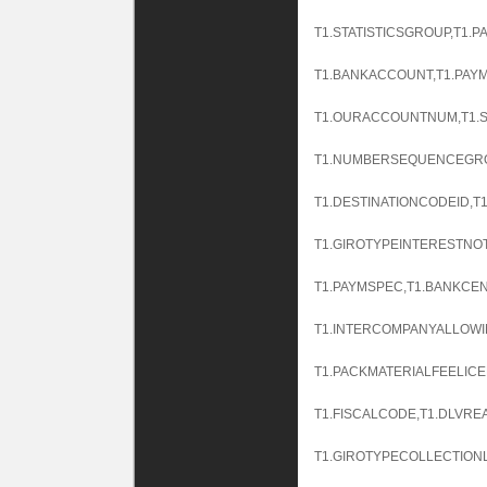
T1.STATISTICSGROUP,T1.
T1.BANKACCOUNT,T1.PAY
T1.OURACCOUNTNUM,T1.SA
T1.NUMBERSEQUENCEGROU
T1.DESTINATIONCODEID,T
T1.GIROTYPEINTERESTNO
T1.PAYMSPEC,T1.BANKC
T1.INTERCOMPANYALLOWI
T1.PACKMATERIALFEELIC
T1.FISCALCODE,T1.DLVR
T1.GIROTYPECOLLECTIONL