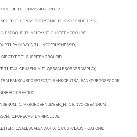
PAYMMODE,T1.COMMISSIONGROUP,
MSCHED,T1.CONTACTPERSONID,T1.INVOICEADDRESS,
LESPOOLID,T1.INCLTAX,T1.CUSTITEMGROUPID,
P,T1.PAYMDAYID,T1.LINEOFBUSINESSID,
1.GIROTYPE,T1.SUPPITEMGROUPID,
TE,T1.TAXLICENSENUM,T1.WEBSALESORDERDISPLAY,
ENTRALBANKPURPOSETEXT,T1.BANKCENTRALBANKPURPOSECODE,
NDIRECTCREATION,
ENSENUM,T1.TAXBORDERNUMBER_FI,T1.EINVOICEEANNUM,
EASON,T1.FORECASTDMPINCLUDE,
ETTER,T1.SALESCALENDARID,T1.CUSTCLASSIFICATIONID,