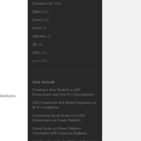
Dynamics AX
(201)
Eğitim
(12)
Genel
(20)
Kızım
(7)
QlikView
(1)
Şiir
(6)
UDE
(12)
x++
(174)
SON YAZILAR
Creating a New Model in a UDE
Environment and First X++ Development
llediyoru.
UDE Ortamında Yeni Model Oluşturma ve
İlk X++ Geliştirme
Connecting Visual Studio to a UDE
Environment on Power Platform
Visual Studio yu Power Platform
Üzerindeki UDE Ortamına Bağlama