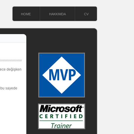
HOME
HAKKIMDA
CV
dece değişken
r bu sayede