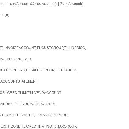
m == custAccount && custAccount ) || (!custAccount));
nt());
1.INVOICEACCOUNT,T1.CUSTGROUP,T1.LINEDISC,
ISC,T1.CURRENCY,
EATEORDERS,T1.SALESGROUP,T1.BLOCKED,
.ACCOUNTSTATEMENT,
ORYCREDITLIMIT,T1.VENDACCOUNT,
INEDISC,T1.ENDDISC,T1.VATNUM,
LVTERM,T1.DLVMODE,T1.MARKUPGROUP,
REIGHTZONE,T1.CREDITRATING,T1.TAXGROUP,