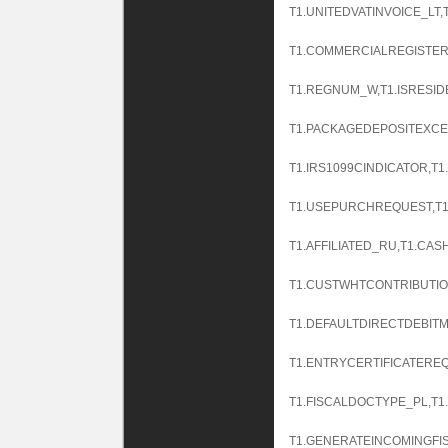
T1.UNITEDVATINVOICE_LT
T1.COMMERCIALREGISTER
T1.REGNUM_W,T1.ISRESID
T1.PACKAGEDEPOSITEXCE
T1.IRS1099CINDICATOR,
T1.USEPURCHREQUEST,T
T1.AFFILIATED_RU,T1.C
T1.CUSTWHTCONTRIBUTIO
T1.DEFAULTDIRECTDEBITM
T1.ENTRYCERTIFICATEREQ
T1.FISCALDOCTYPE_PL,T1
T1.GENERATEINCOMINGFI