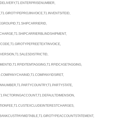
DELIVERY,T1.ENTERPRISENUMBER,
T1.GIROTYPEPROJINVOICE,T1.INVENTSITEID,
GROUPID,T1.SHIPCARRIERID,
CHARGE,T1.SHIPCARRIERBLINDSHIPMENT,
CODE,T1.GIROTYPEFREETEXTINVOICE,
VERSION,T1.SALESDISTRICTID,
MENTID,T1.RFIDITEMTAGGING,T1.RFIDCASETAGGING,
1.COMPANYCHAINID,T1.COMPANYIDSIRET,
IONNUMBER,T1.PARTYCOUNTRY,T1.PARTYSTATE,
,T1.FACTORINGACCOUNT,T1.DEFAULTDIMENSION,
TIONFEE,T1.CUSTEXCLUDEINTERESTCHARGES,
BANKCUSTPAYMIDTABLE,T1.GIROTYPEACCOUNTSTATEMENT,