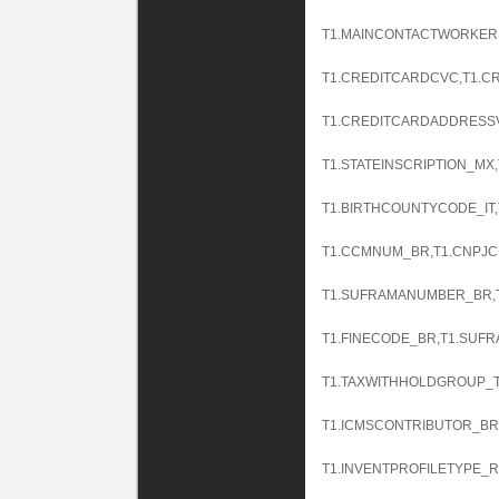
T1.MAINCONTACTWORKER,
T1.CREDITCARDCVC,T1.C
T1.CREDITCARDADDRESSV
T1.STATEINSCRIPTION_MX
T1.BIRTHCOUNTYCODE_IT,T
T1.CCMNUM_BR,T1.CNPJC
T1.SUFRAMANUMBER_BR,T
T1.FINECODE_BR,T1.SUF
T1.TAXWITHHOLDGROUP_TH
T1.ICMSCONTRIBUTOR_BR
T1.INVENTPROFILETYPE_R