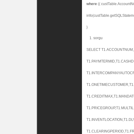
where
(( custTable.AccountNu
info(custTable.getSQLStateme
}
sorgu
SELECT T1.ACCOUNTNUM,T
T1.PAYMTERMID,T1.CASHD
T1.INTERCOMPANYAUTOCR
T1.ONETIMECUSTOMER,T1
T1.CREDITMAX,T1.MANDAT
T1.PRICEGROUP,T1.MULTIL
T1.INVENTLOCATION,T1.D
T1.CLEARINGPERIOD,T1.F