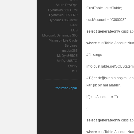
Azure DevOps
CustTable custTable;
Dynamics 365 CRM
Dynamics 365 ERP
custAccount = “C00003″;
Dynamics 365 nedir
Filter
LCS
select
generateonly
custTab
Microsoft Dynamics 365
Microsoft Life Cycle
where
custTable.AccountNum
Services
msdyn365
// 1. sorgu
MsDyn365CE
MsDyn365FO
Query
info(custTable.getSQLStateme
x++
// Eğer değişkenin boş mu do
karışık bir hal alabilir.
Yorumlar kapalı
if
(custAccount != “”)
{
select
generateonly
custTab
where
custTable.AccountNum