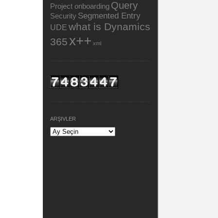
Query
Project onboarding
Segmented Entry
Security
what is Dynamics
UDE
x++
365
xml
ARŞIVLER