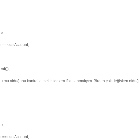
le
 == custAccount;
nt());
lu mu olduğunu kontrol etmek istersem if kullanmalıyım. Birden çok değişken oldu
le
 == custAccount;