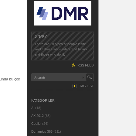
BINARY
There are 10 types of people in the
world, those who understand binary
and those who don't.
RSS FEED
ğunda bu çok
TAG LIST
KATEGORİLER
AI
(18)
AX 2012
(68)
Copilot
(24)
Dynamics 365
(211)