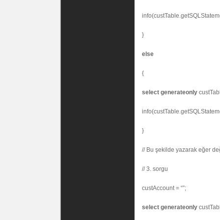
info(custTable.getSQLStateme
}
else
{
select
generateonly
custTabl
info(custTable.getSQLStateme
}
// Bu şekilde yazarak eğer de
// 3. sorgu
custAccount = “”;
select
generateonly
custTab