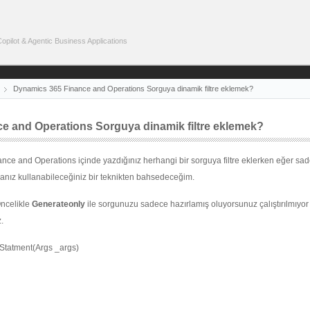
pilot & Agentic Business Applications
Dynamics 365 Finance and Operations Sorguya dinamik filtre eklemek?
e and Operations Sorguya dinamik filtre eklemek?
ce and Operations içinde yazdığınız herhangi bir sorguya filtre eklerken eğer sa
rsanız kullanabileceğiniz bir teknikten bahsedeceğim.
Öncelikle
Generateonly
ile sorgunuzu sadece hazırlamış oluyorsunuz çalıştırılmıyo
.
atment(Args _args)