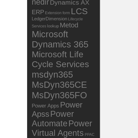
nedir
Dynamics AX
LCS
ERP
Extension
form
LedgerDimension
Lifecycle
Metod
lookup
Services
Microsoft
Dynamics 365
Microsoft Life
Cycle Services
msdyn365
MsDyn365CE
MsDyn365FO
Power
Power Apps
Power
Apss
Automate
Power
Virtual Agents
PPAC