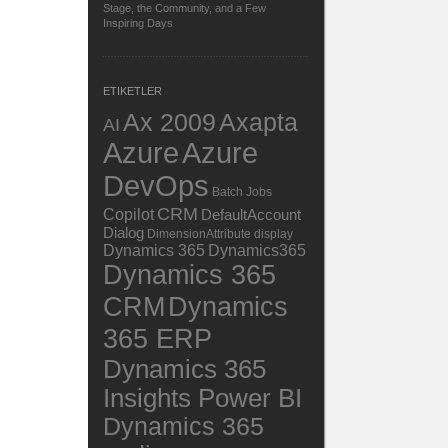
Stage, the Community, and a Few
Inspiring Days
ETIKETLER
Ax 2009
Axapta
AI
Azure
Azure
DevOps
Batch Jobs
CRM
Copilot
DefaultAccount
Dialog
DimensionAttribute
display
Dynamics 365
Dynamics365
Dynamics 365
Dynamics
CRM
365 ERP
Dynamics 365
Insights Power BI
Dynamics 365