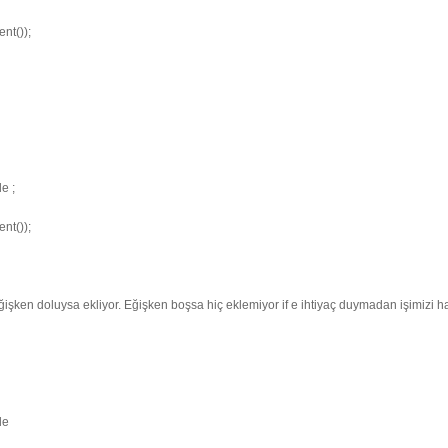
nt());
e ;
nt());
ğişken doluysa ekliyor. Eğişken boşsa hiç eklemiyor if e ihtiyaç duymadan işimizi ha
le