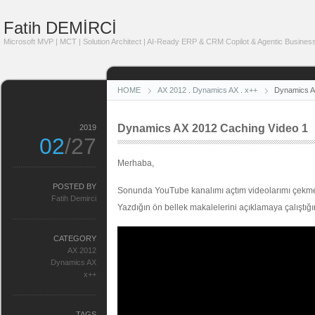
Fatih DEMİRCİ
Microsoft MVP | MCT | Solution Architect | AI-Ready ERP & CRM Copilot & Agentic Business
HOME
AX 2012
.
Dynamics AX
.
x++
Dynamics A
Dynamics AX 2012 Caching Video 1
2019
02
/27
Merhaba,
POSTED BY
Sonunda YouTube kanalımı açtım videolarımı çekm
Fatih Demirci
Yazdığın ön bellek makalelerini açıklamaya çalıştı
CATEGORY
AX 2012
Dynamics AX
x++
TAGS