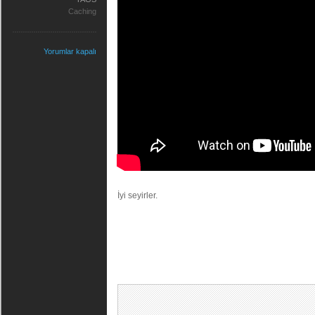
Caching
Yorumlar kapalı
İyi seyirler.