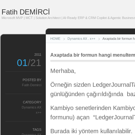
Fatih DEMİRCİ
Microsoft MVP | MCT | Solution Architect | AI-Ready ERP & CRM Copilot & Agentic Business
HOME
Dynamics AX
.
x++
Axaptada bir formun ha
Axaptada bir formun hangi menuItem i
2011
01
/21
Merhaba,
POSTED BY
Örneğin sizden LedgerJournalT
Fatih Demirci
günlüğünden çağırıldığında bazı
CATEGORY
Kambiyo senetlerinden Kambiyo
Dynamics AX
x++
formunu) açan “LedgerJournalT
TAGS
Burada iki yöntem kullanılabilir.
Dynamics AX