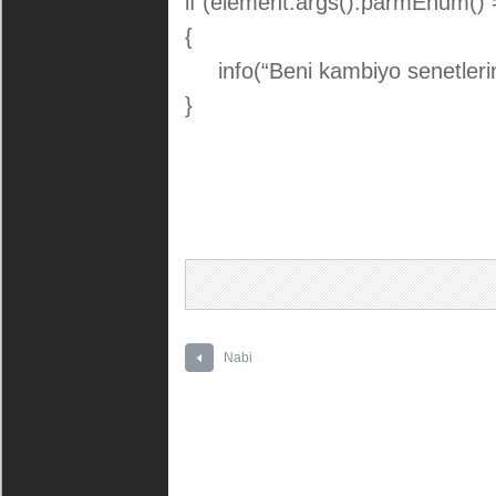
if (element.args().parmEnum()
{
info(“Beni kambiyo senetlerin
}
Nabi