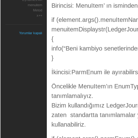
Birincisi: MenuItem’ ın isminden 
menuitem
Metod
x++
if (element.args().menuItemNa
menuitemDisplaystr(LedgerJou
Yorumlar kapalı
{
info(“Beni kambiyo senetlerinden
}
İkincisi:ParmEnum ile ayırabilirs
Öncelikle MenuItem’ın EnumTyp
tanımlamalıyız.
Bizim kullandığımız LedgerJou
zaten standartta tanımlamalar 
kullanabiliriz.